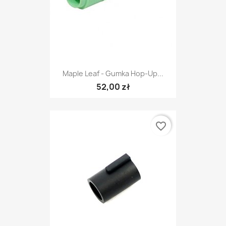
Maple Leaf - Gumka Hop-Up...
52,00 zł
favorite_border