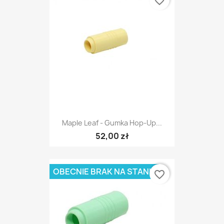
favorite_border
Maple Leaf - Gumka Hop-Up...
52,00 zł
OBECNIE BRAK NA STANIE
favorite_border