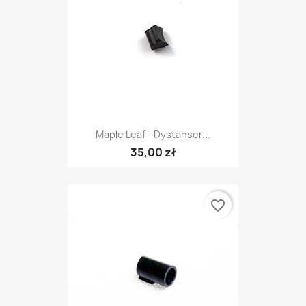
Maple Leaf - Dystanser...
35,00 zł
favorite_border