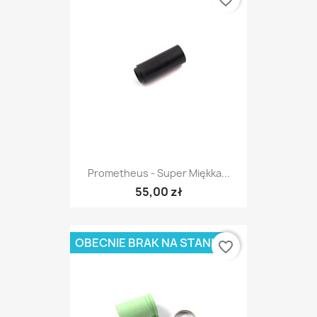
favorite_border
Prometheus - Super Miękka...
55,00 zł
OBECNIE BRAK NA STANIE
favorite_border