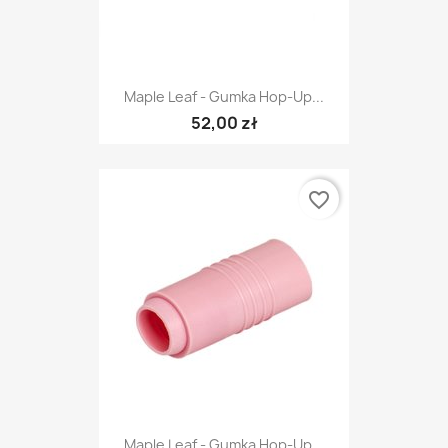
Maple Leaf - Gumka Hop-Up...
52,00 zł
favorite_border
Maple Leaf - Gumka Hop-Up...