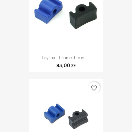
LayLax - Prometheus -...
83,00 zł
favorite_border