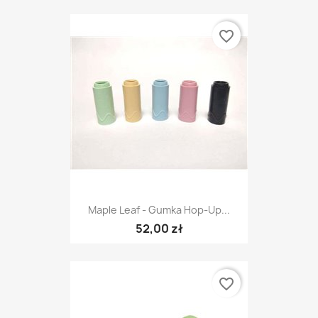
favorite_border
Maple Leaf - Gumka Hop-Up...
52,00 zł
favorite_border