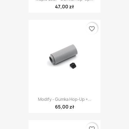
47,00 zł
favorite_border
Modify - Gumka Hop-Up +...
65,00 zł