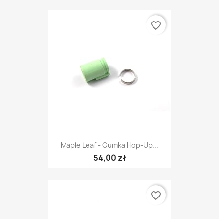
favorite_border
Maple Leaf - Gumka Hop-Up...
54,00 zł
favorite_border