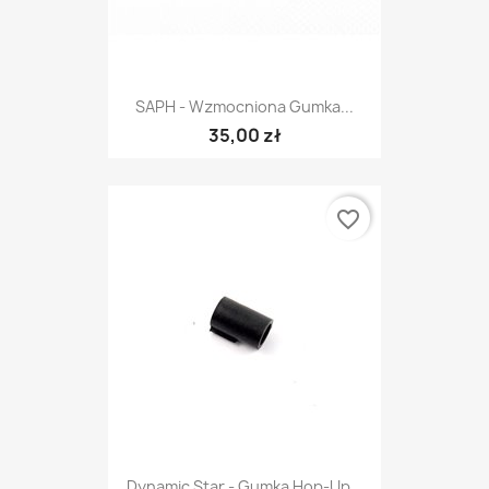
SAPH - Wzmocniona Gumka...
35,00 zł
favorite_border
Dynamic Star - Gumka Hop-Up...