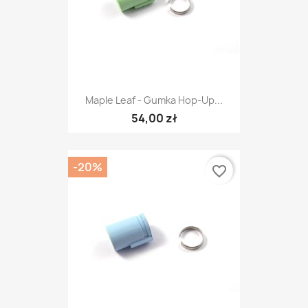
Maple Leaf - Gumka Hop-Up...
54,00 zł
-20%
favorite_border