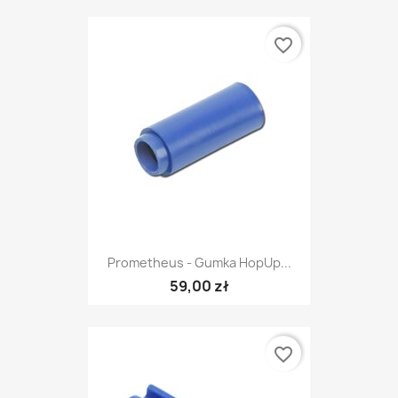
favorite_border
Prometheus - Gumka HopUp...
59,00 zł
favorite_border