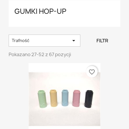
GUMKI HOP-UP

FILTR
Trafność
Pokazano 27-52 z 67 pozycji
favorite_border