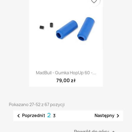
favorite_border
MadBull - Gumka HopUp 60 -...
79,00 zł
Pokazano 27-52 z 67 pozycji
2


Poprzedni
Następny
1
3
Powrót do góry