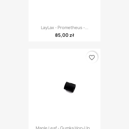
LayLax - Prometheus -...
85,00 zł
favorite_border
Maple Leaf - Gumka Hop-Up...