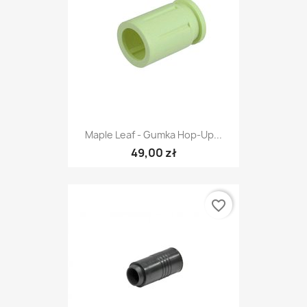
Maple Leaf - Gumka Hop-Up...
49,00 zł
favorite_border