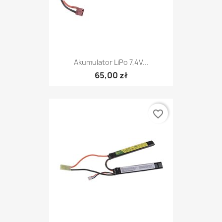
Akumulator LiPo 7,4V...
65,00 zł
favorite_border