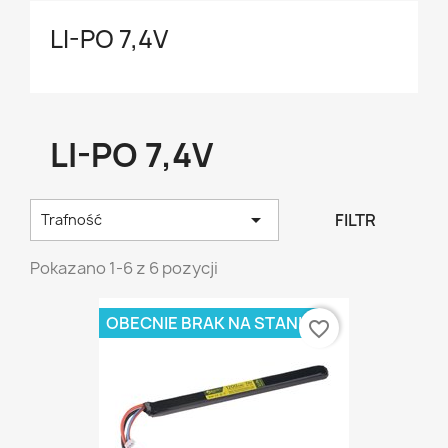
LI-PO 7,4V
LI-PO 7,4V

FILTR
Trafność
Pokazano 1-6 z 6 pozycji
OBECNIE BRAK NA STANIE
favorite_border