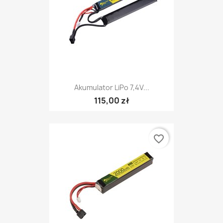
Akumulator LiPo 7,4V...
115,00 zł
favorite_border