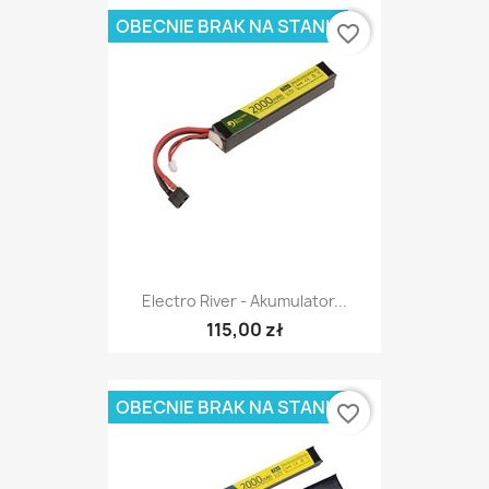
OBECNIE BRAK NA STANIE
favorite_border
Electro River - Akumulator...
115,00 zł
OBECNIE BRAK NA STANIE
favorite_border