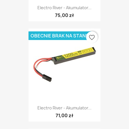
Electro River - Akumulator...
75,00 zł
OBECNIE BRAK NA STANIE
favorite_border
Electro River - Akumulator...
71,00 zł