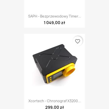
SAPH - Bezprzewodowy Timer...
1 049,00 zł
favorite_border
Xcortech - Chronograf X3200...
299,00 zł