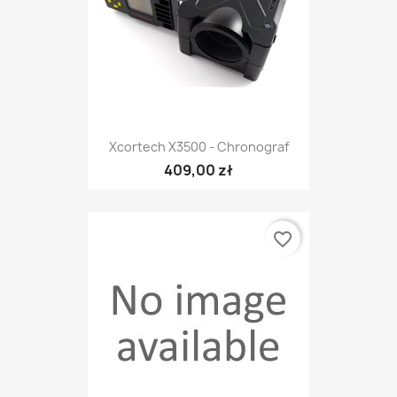
Xcortech X3500 - Chronograf
409,00 zł
favorite_border