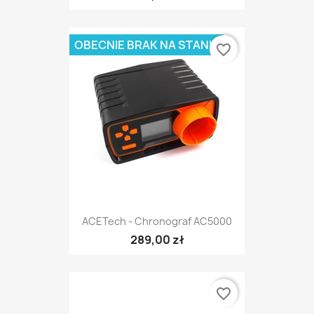
OBECNIE BRAK NA STANIE
favorite_border
ACETech - Chronograf AC5000
289,00 zł
favorite_border