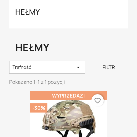
HEŁMY
HEŁMY

FILTR
Trafność
Pokazano 1-1 z 1 pozycji
WYPRZEDAŻ!
favorite_border
-30%