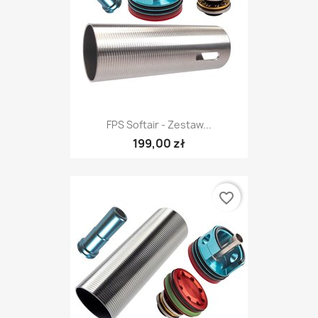
FPS Softair - Zestaw...
199,00 zł
favorite_border