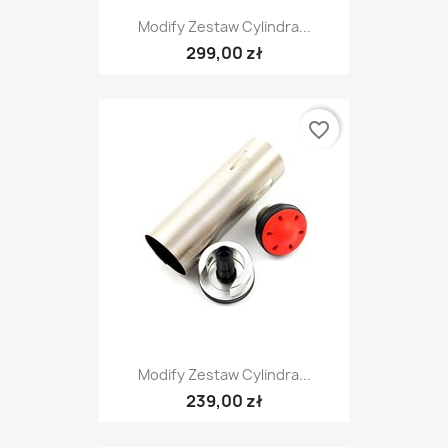
Modify Zestaw Cylindra...
299,00 zł
favorite_border
Modify Zestaw Cylindra...
239,00 zł