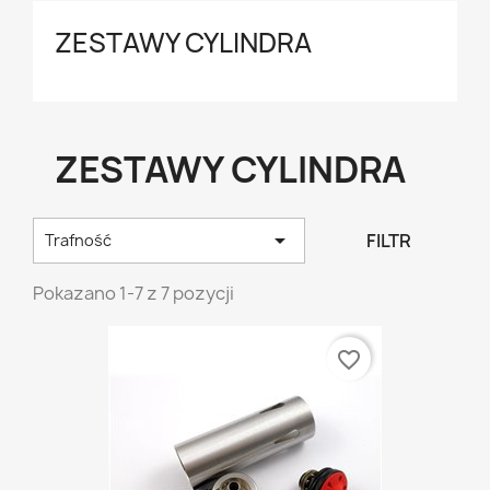
ZESTAWY CYLINDRA
ZESTAWY CYLINDRA

FILTR
Trafność
Pokazano 1-7 z 7 pozycji
favorite_border