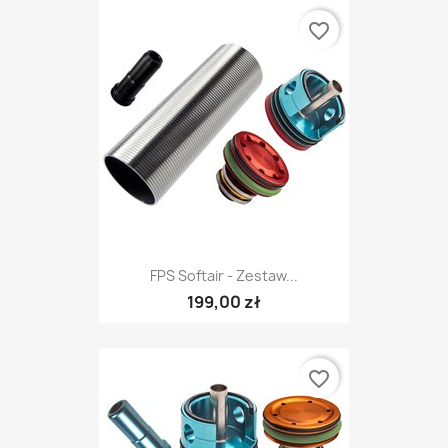
favorite_border
FPS Softair - Zestaw...
199,00 zł
favorite_border