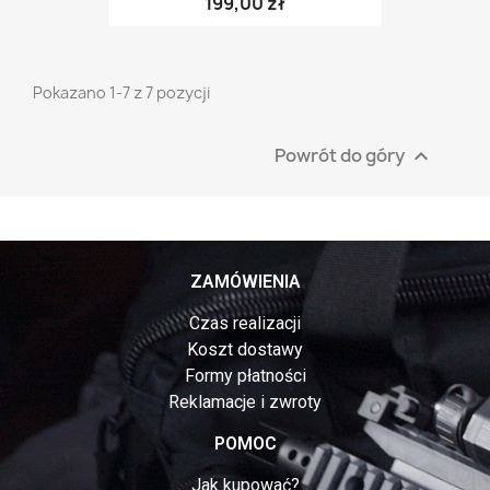
199,00 zł
Pokazano 1-7 z 7 pozycji
Powrót do góry

ZAMÓWIENIA
Czas realizacji
Koszt dostawy
Formy płatności
Reklamacje i zwroty
POMOC
Jak kupować?