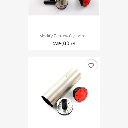
Modify Zestaw Cylindra...
239,00 zł
favorite_border