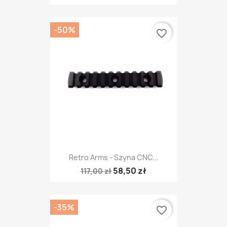
-50%
favorite_border
Retro Arms - Szyna CNC...
58,50 zł
117,00 zł
-35%
favorite_border