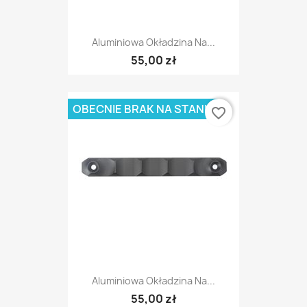
Aluminiowa Okładzina Na...
55,00 zł
OBECNIE BRAK NA STANIE
favorite_border
Aluminiowa Okładzina Na...
55,00 zł