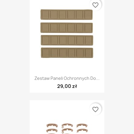
favorite_border
Zestaw Paneli Ochronnych Do...
29,00 zł
favorite_border