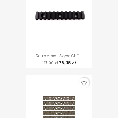
Retro Arms - Szyna CNC...
76,05 zł
117,00 zł
favorite_border