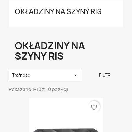
OKŁADZINY NA SZYNY RIS
OKŁADZINY NA
SZYNY RIS

FILTR
Trafność
Pokazano 1-10 z 10 pozycji
favorite_border