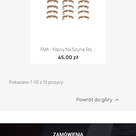
FMA - Klipsy Na Szynę Ris...
45,00 zł
Pokazano 1-10 z 10 pozycji
Powrót do góry

ZAMÓWIENIA