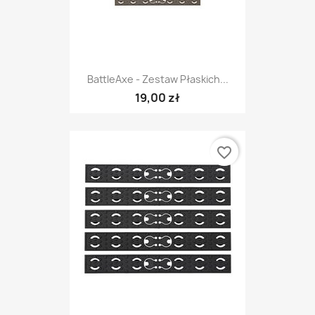
BattleAxe - Zestaw Płaskich...
19,00 zł
favorite_border