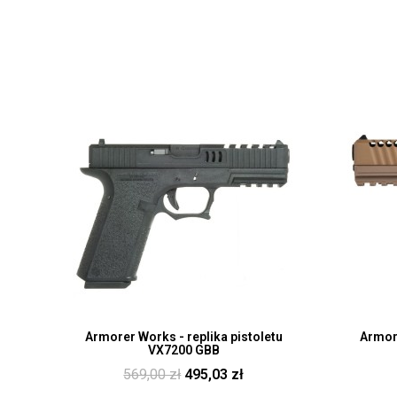
Szybki pogląd
Armorer Works - replika pistoletu
Armore
VX7200 GBB
569,00 zł
495,03 zł