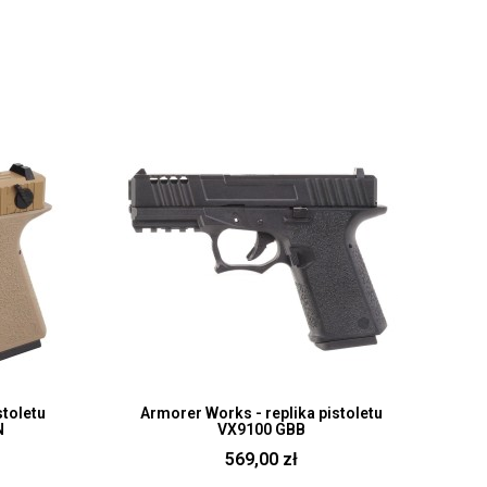
Szybki pogląd
stoletu
Armorer Works - replika pistoletu
N
VX9100 GBB
569,00 zł