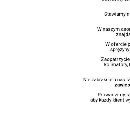
Stawiamy na
W naszym asor
znajdą
W ofercie p
sprężyny 
Zaopatrzycie 
kolimatory, 
Nie zabraknie u nas 
zawies
Prowadzimy t
aby każdy klient 