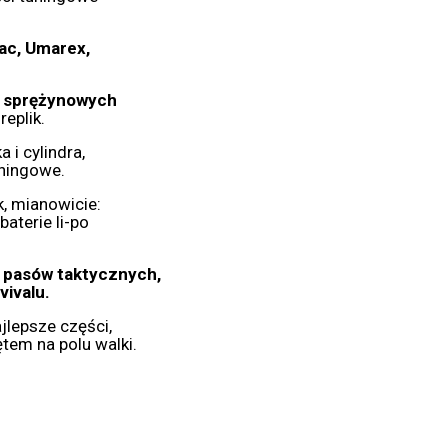
ac, Umarex,
ż sprężynowych
replik.
 i cylindra,
tuningowe.
k, mianowicie:
baterie li-po
, pasów taktycznych,
vivalu.
jlepsze części,
tem na polu walki.