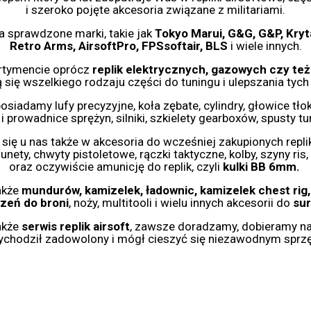
i szeroko pojęte akcesoria związane z militariami.
 sprawdzone marki, takie jak
Tokyo Marui, G&G, G&P, Kryt
Retro Arms, AirsoftPro, FPSsoftair, BLS
i wiele innych.
tymencie oprócz
replik elektrycznych, gazowych czy te
 się wszelkiego rodzaju części do tuningu i ulepszania tych 
osiadamy lufy precyzyjne, koła zębate, cylindry, głowice tłoka
i prowadnice sprężyn, silniki, szkielety gearboxów, spusty 
się u nas także w akcesoria do wcześniej zakupionych repli
lunety, chwyty pistoletowe, rączki taktyczne, kolby, szyny ris, 
oraz oczywiście amunicję do replik, czyli
kulki BB 6mm.
także
mundurów, kamizelek, ładownic, kamizelek chest rig
zeń do broni
, noży, multitooli i wielu innych akcesorii do
sur
akże
serwis replik airsoft
, zawsze doradzamy, dobieramy na
wychodził zadowolony i mógł cieszyć się niezawodnym sprzę