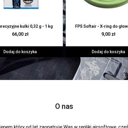
precyzyjne kulki 0,32 g - 1 kg
FPS Softair - X-ring do głow
66,00 zł
9,00 zł
Dodaj do koszyka
Dodaj do koszyka
O nas
epem który od lat zaopatruje Was w repliki airsoftowe, czę