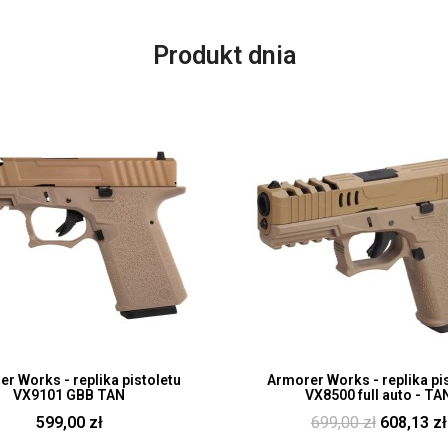
Produkt dnia
Szybki pogląd
Szybki pogląd
r Works - replika pistoletu
Armorer Works - replika pi
VX9101 GBB TAN
VX8500 full auto - TA
599,00 zł
699,00 zł
608,13 zł