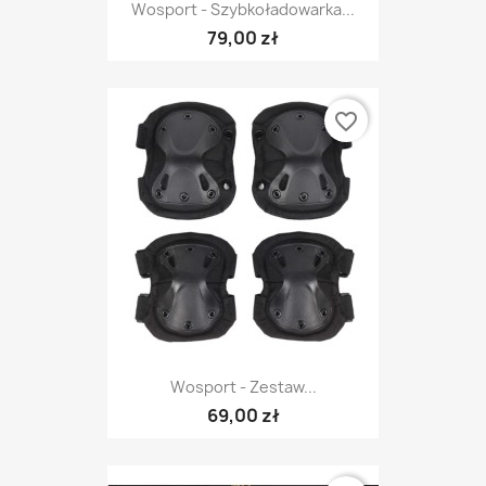
Wosport - Szybkoładowarka...
79,00 zł
favorite_border
Wosport - Zestaw...
69,00 zł