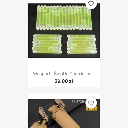
favorite_border
Wosport - Światło Chemiczne...
39,00 zł
favorite_border