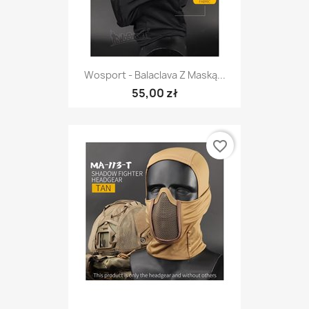
Wosport - Balaclava Z Maską...
55,00 zł
favorite_border