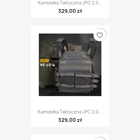
Kamizelka Taktyczna JPC 2.0...
329,00 zł
favorite_border
Kamizelka Taktyczna JPC 2.0...
329,00 zł