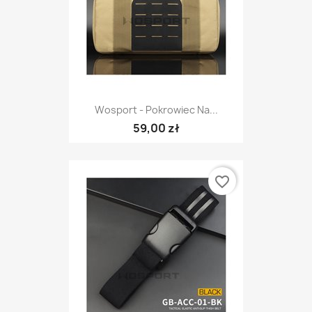
Wosport - Pokrowiec Na...
59,00 zł
favorite_border