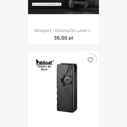
Wosport - Osłona Do Lunet I...
35,00 zł
favorite_border