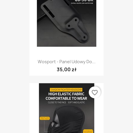
Wosport - Panel Udowy Do...
35,00 zł
favorite_border