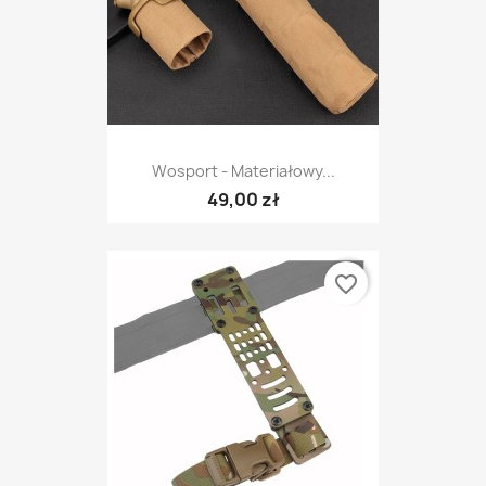
Wosport - Materiałowy...
49,00 zł
favorite_border