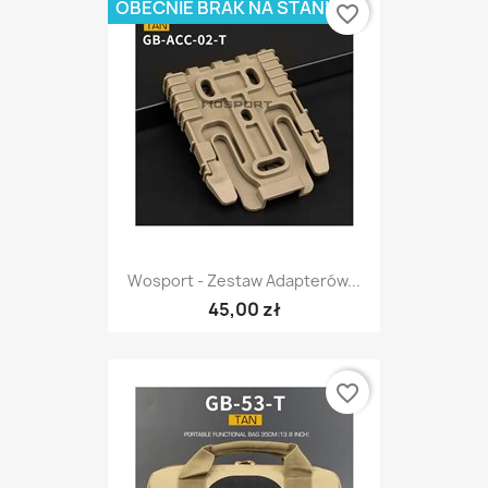
OBECNIE BRAK NA STANIE
favorite_border
Wosport - Zestaw Adapterów...
45,00 zł
favorite_border