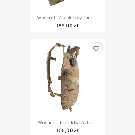
Wosport - Aluminiowy Panel...
189,00 zł
favorite_border
Wosport - Plecak Na Wkład...
105,00 zł