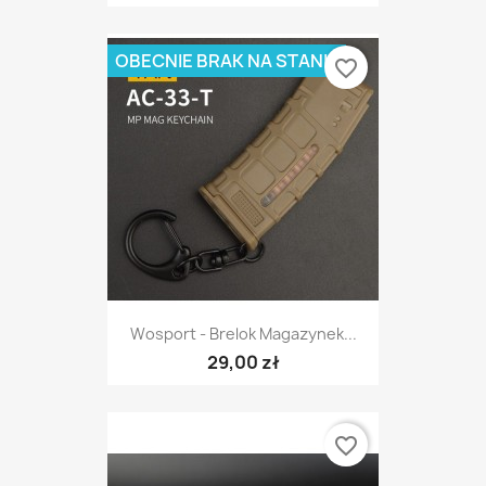
OBECNIE BRAK NA STANIE
favorite_border
Wosport - Brelok Magazynek...
29,00 zł
favorite_border