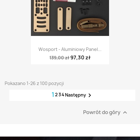
Wosport - Aluminiowy Panel...
97,30 zł
139,00 zł
Pokazano 1-26 z 100 pozycji
1
2
3
4

Następny
Powrót do góry
