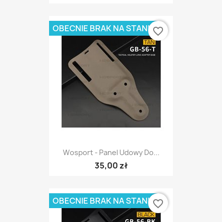
OBECNIE BRAK NA STANIE
favorite_border
Wosport - Panel Udowy Do...
35,00 zł
OBECNIE BRAK NA STANIE
favorite_border