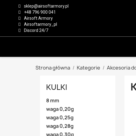
sklep@airsoftarmory.pl
+48 796 900 041
Airsoft Armory
Airsoftarmory_pl
Discord 24/7
Strona główna
Kategorie
Akcesoria do
KULKI
8 mm
waga 0,20g
waga 0,25g
waga 0,28g
waga 0,30g