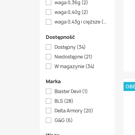
waga 0,36g
(2)
waga 0,40g
(2)
waga 0,43g i cięższe
(9)
Dostępność
Dostępny
(34)
Niedostępne
(21)
W magazynie
(34)
Marka
OBE
Blaster Devil
(1)
BLS
(28)
Delta Armory
(20)
G&G
(6)