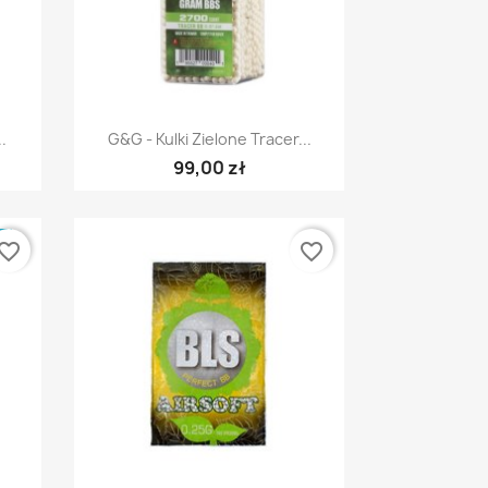
Szybki podgląd

..
G&G - Kulki Zielone Tracer...
99,00 zł
E
vorite_border
favorite_border