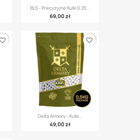
Szybki podgląd

BLS - Precyzyjne Kulki 0,25...
69,00 zł
vorite_border
favorite_border
Szybki podgląd

Delta Armory - Kulki...
49,00 zł