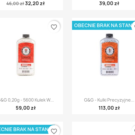
32,20 zł
39,00 zł
46,00 zł
OBECNIE BRAK NA STANI
favorite_border
fa
Szybki podgląd
Szybki podgląd


&G 0,20g - 5600 Kulek W...
G&G - Kulki Precyzyjne...
59,00 zł
113,00 zł
CNIE BRAK NA STANIE
favorite_border
fa