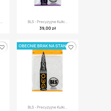
Szybki podgląd

..
BLS - Precyzyjne Kulki...
39,00 zł
OBECNIE BRAK NA STANIE
vorite_border
favorite_border
Szybki podgląd

BLS - Precyzyjne Kulki...