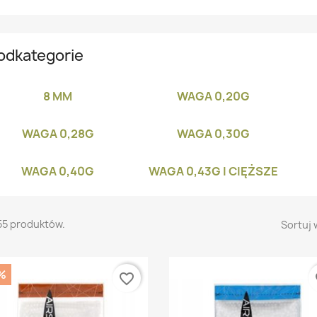
odkategorie
8 MM
WAGA 0,20G
WAGA 0,28G
WAGA 0,30G
WAGA 0,40G
WAGA 0,43G I CIĘŻSZE
55 produktów.
Sortuj 
%
favorite_border
fa