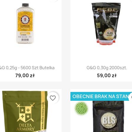
Szybki podgląd
Szybki podgląd


G 0,25g - 5600 Szt Butelka
G&G 0,30g 2000szt.
79,00 zł
59,00 zł
OBECNIE BRAK NA STANI
favorite_border
fa