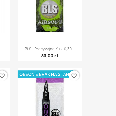
Szybki podgląd

..
BLS - Precyzyjne Kulki 0,30...
83,00 zł
OBECNIE BRAK NA STANIE
vorite_border
favorite_border