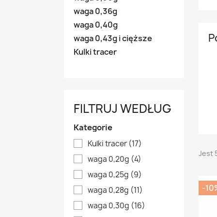
waga 0,36g
waga 0,40g
P
waga 0,43g i cięższe
Kulki tracer
FILTRUJ WEDŁUG
Kategorie
Kulki tracer
(17)
Jest 
waga 0,20g
(4)
waga 0,25g
(9)
-10
waga 0,28g
(11)
waga 0,30g
(16)