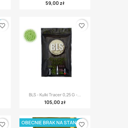
59,00 zł
E
vorite_border
favorite_border
Szybki podgląd

BLS - Kulki Tracer 0,25 G -...
105,00 zł
OBECNIE BRAK NA STANIE
vorite_border
favorite_border