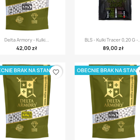
Szybki podgląd
Szybki podgląd


Delta Armory - Kulki...
BLS - Kulki Tracer 0,20 G -.
42,00 zł
89,00 zł
CNIE BRAK NA STANIE
OBECNIE BRAK NA STANI
favorite_border
fa