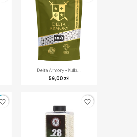
Szybki podgląd

Delta Armory - Kulki...
59,00 zł
E
vorite_border
favorite_border