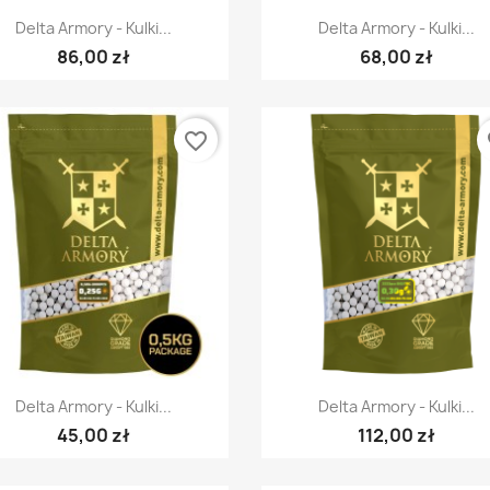
Szybki podgląd
Szybki podgląd


Delta Armory - Kulki...
Delta Armory - Kulki...
86,00 zł
68,00 zł
favorite_border
fa
Szybki podgląd
Szybki podgląd


Delta Armory - Kulki...
Delta Armory - Kulki...
45,00 zł
112,00 zł