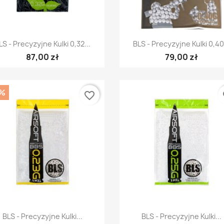
Szybki podgląd
Szybki podgląd


LS - Precyzyjne Kulki 0,32...
BLS - Precyzyjne Kulki 0,40.
87,00 zł
79,00 zł
%
favorite_border
fa
Szybki podgląd
Szybki podgląd


BLS - Precyzyjne Kulki...
BLS - Precyzyjne Kulki...