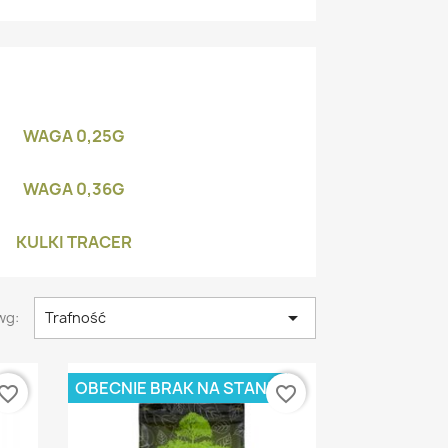
WAGA 0,25G
WAGA 0,36G
KULKI TRACER

wg:
Trafność
OBECNIE BRAK NA STANIE
vorite_border
favorite_border