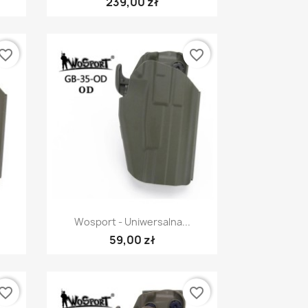
239,00 zł
vorite_border
favorite_border
Szybki podgląd

Wosport - Uniwersalna...
59,00 zł
vorite_border
favorite_border