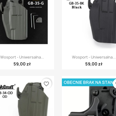
Szybki podgląd
Szybki podgląd


Wosport - Uniwersalna...
Wosport - Uniwersalna...
59,00 zł
59,00 zł
OBECNIE BRAK NA STANI
favorite_border
fa