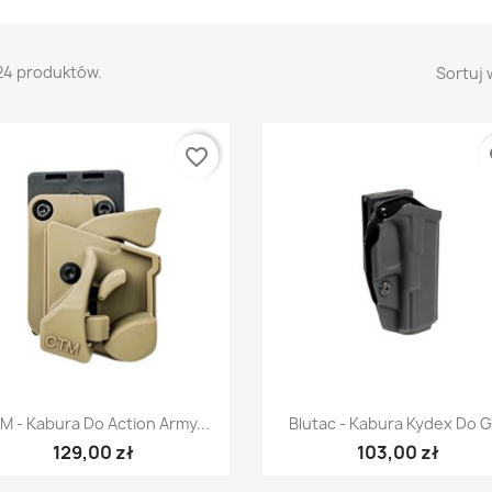
24 produktów.
Sortuj 
favorite_border
fa
Szybki podgląd
Szybki podgląd


M - Kabura Do Action Army...
Blutac - Kabura Kydex Do 
129,00 zł
103,00 zł