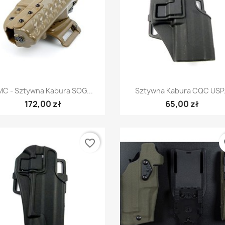
Szybki podgląd
Szybki podgląd


MC - Sztywna Kabura SOG...
Sztywna Kabura CQC USP.
172,00 zł
65,00 zł
favorite_border
fa