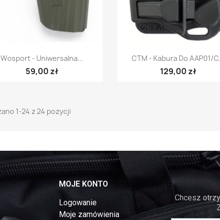
Szybki podgląd
Szybki podgląd


Wosport - Uniwersalna...
CTM - Kabura Do AAP01/C.
59,00 zł
129,00 zł
ano 1-24 z 24 pozycji
MOJE KONTO
Chcesz otrzy
Logowanie
Moje zamówienia