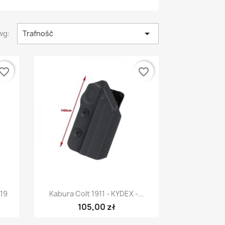

wg:
Trafność
vorite_border
favorite_border
Szybki podgląd

G19
Kabura Colt 1911 - KYDEX -...
105,00 zł