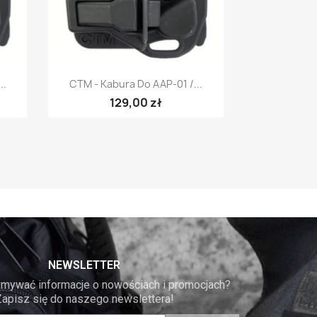
Szybki podgląd

..
CTM - Kabura Do AAP-01 /...
129,00 zł
NEWSLETTER
mywać informacje o nowościach i promocjach? 
Zapisz się do naszego newslettera!