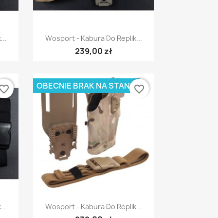
Szybki podgląd

...
Wosport - Kabura Do Replik...
239,00 zł
OBECNIE BRAK NA STANIE
vorite_border
favorite_border
Szybki podgląd

...
Wosport - Kabura Do Replik...