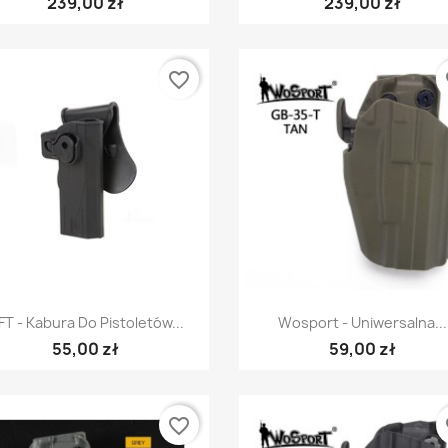
239,00 zł
239,00 zł
favorite_border
fa
Szybki podgląd
Szybki podgląd


FT - Kabura Do Pistoletów...
Wosport - Uniwersalna...
55,00 zł
59,00 zł
favorite_border
fa