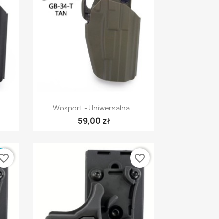
Szybki podgląd

Wosport - Uniwersalna...
59,00 zł
E
vorite_border
favorite_border