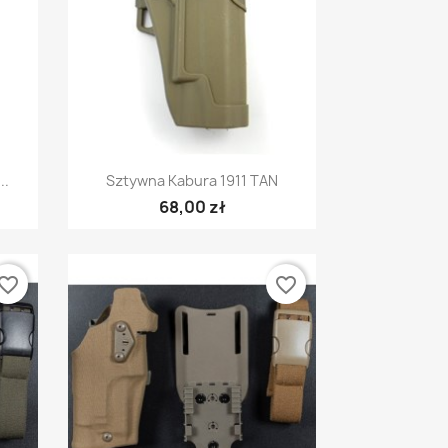
Szybki podgląd

..
Sztywna Kabura 1911 TAN
68,00 zł
vorite_border
favorite_border