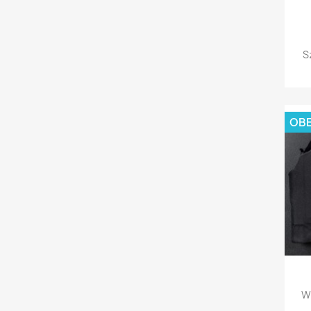
S
OBE
Wo