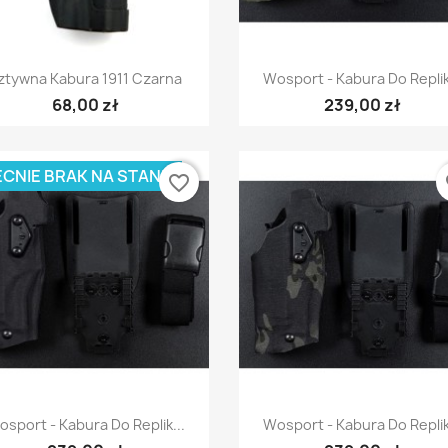
Szybki podgląd
Szybki podgląd


ztywna Kabura 1911 Czarna
Wosport - Kabura Do Replik
68,00 zł
239,00 zł
CNIE BRAK NA STANIE
favorite_border
fa
Szybki podgląd
Szybki podgląd


sport - Kabura Do Replik...
Wosport - Kabura Do Replik