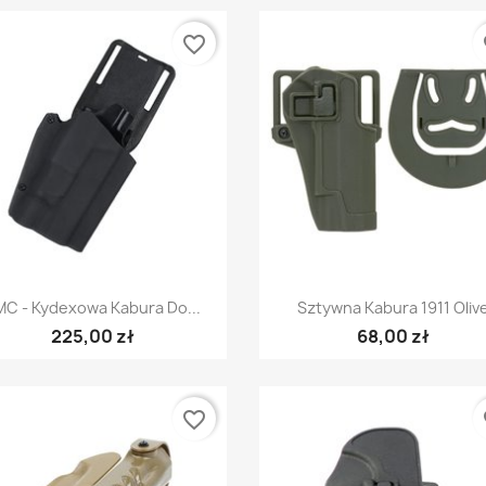
favorite_border
fa
Szybki podgląd
Szybki podgląd


MC - Kydexowa Kabura Do...
Sztywna Kabura 1911 Oliv
225,00 zł
68,00 zł
favorite_border
fa