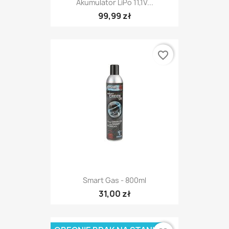
Akumulator LiPo 11,1V...
99,99 zł
favorite_border
Smart Gas - 800ml
31,00 zł