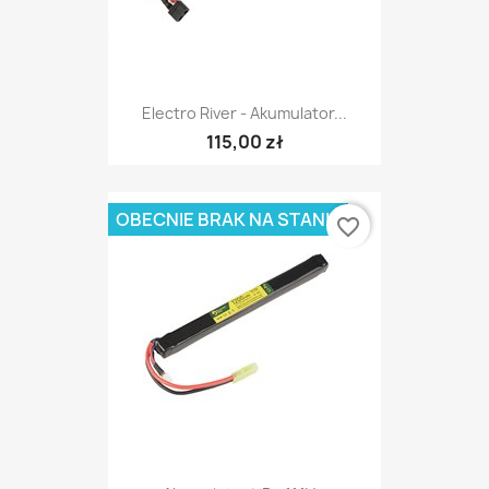
Electro River - Akumulator...
115,00 zł
OBECNIE BRAK NA STANIE
favorite_border