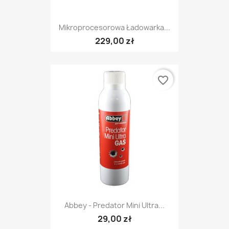
Mikroprocesorowa Ładowarka...
229,00 zł
favorite_border
Abbey - Predator Mini Ultra...
29,00 zł