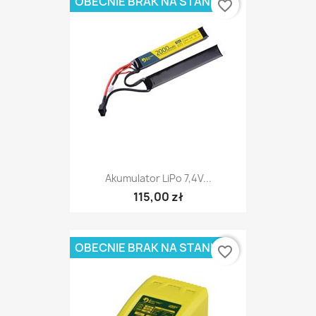
OBECNIE BRAK NA STANIE
favorite_border
Akumulator LiPo 7,4V...
115,00 zł
OBECNIE BRAK NA STANIE
favorite_border