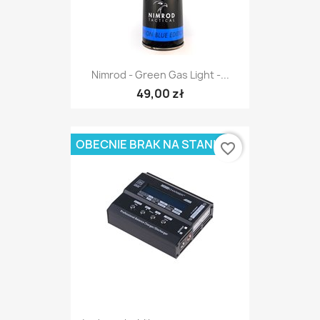
Nimrod - Green Gas Light -...
49,00 zł
OBECNIE BRAK NA STANIE
favorite_border