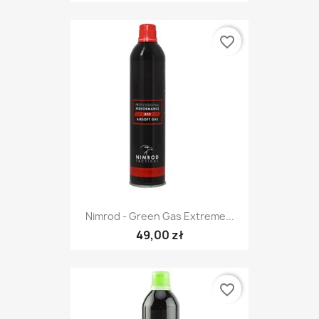
favorite_border
Nimrod - Green Gas Extreme...
49,00 zł
favorite_border