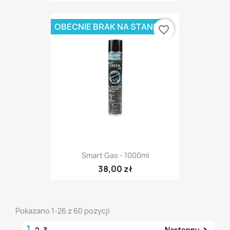
OBECNIE BRAK NA STANIE
favorite_border
Smart Gas - 1000ml
38,00 zł
Pokazano 1-26 z 60 pozycji
1
Następny