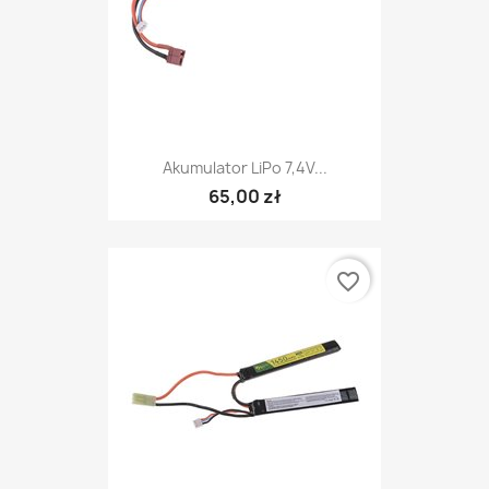
Akumulator LiPo 7,4V...
65,00 zł
favorite_border