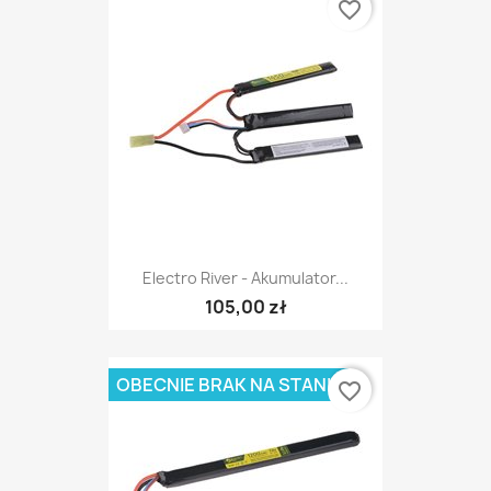
favorite_border
Electro River - Akumulator...
105,00 zł
OBECNIE BRAK NA STANIE
favorite_border