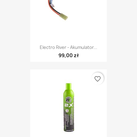
Electro River - Akumulator...
99,00 zł
favorite_border