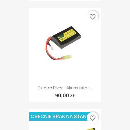
favorite_border
Electro River - Akumulator...
90,00 zł
OBECNIE BRAK NA STANIE
favorite_border