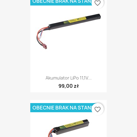
OBECNIE BRAK NA STANIE
favorite_border
Akumulator LiPo 11,1V...
99,00 zł
OBECNIE BRAK NA STANIE
favorite_border