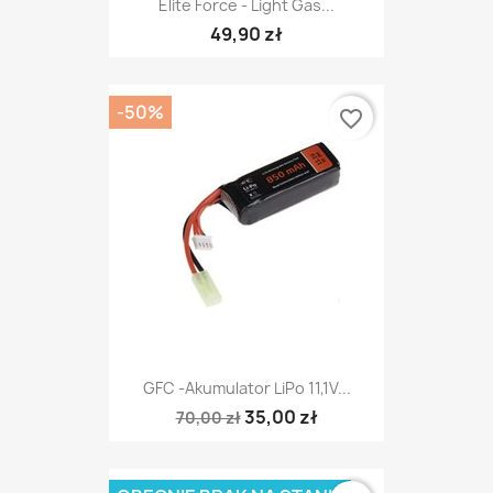
Elite Force - Light Gas...
49,90 zł
-50%
favorite_border
GFC -Akumulator LiPo 11,1V...
35,00 zł
70,00 zł