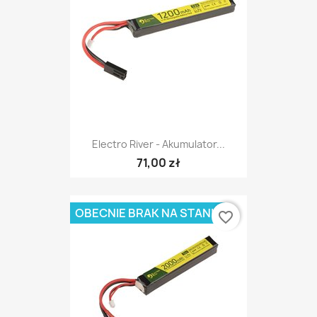
Electro River - Akumulator...
71,00 zł
OBECNIE BRAK NA STANIE
favorite_border