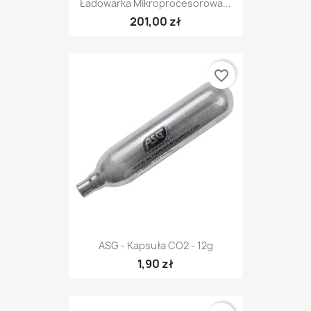
Ładowarka Mikroprocesorowa...
201,00 zł
favorite_border
ASG - Kapsuła CO2 - 12g
1,90 zł