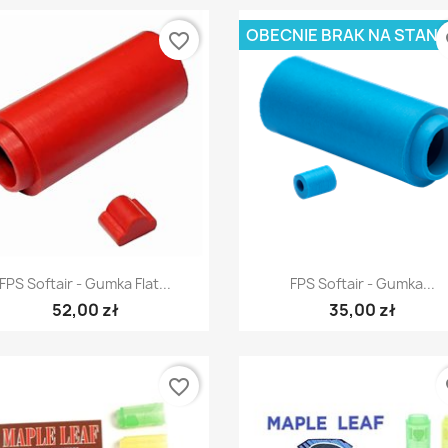
OBECNIE BRAK NA STANI
favorite_border
fa
Szybki podgląd
Szybki podgląd


FPS Softair - Gumka Flat...
FPS Softair - Gumka...
52,00 zł
35,00 zł
favorite_border
fa