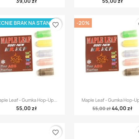
39,00 zł
55,00 zł
CNIE BRAK NA STANIE
-20%
favorite_border
fa
Szybki podgląd
Szybki podgląd


ple Leaf - Gumka Hop-Up...
Maple Leaf - Gumka Hop-Up
55,00 zł
44,00 zł
55,00 zł
favorite_border
fa