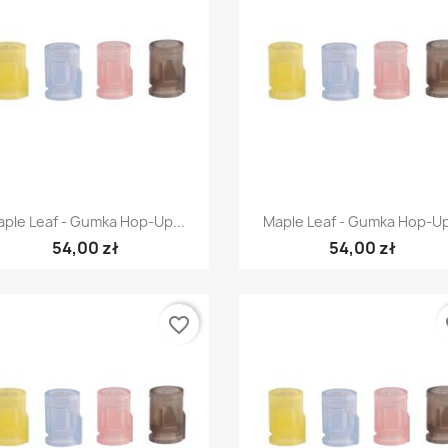
Szybki podgląd
Szybki podgląd


ple Leaf - Gumka Hop-Up...
Maple Leaf - Gumka Hop-Up
54,00 zł
54,00 zł
favorite_border
fa