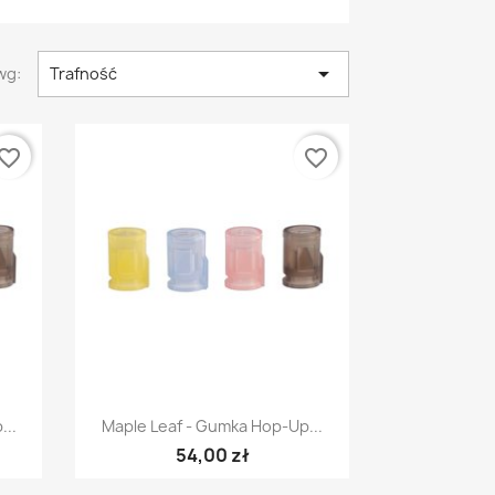

wg:
Trafność
vorite_border
favorite_border
Szybki podgląd

...
Maple Leaf - Gumka Hop-Up...
54,00 zł