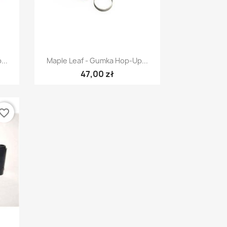
Szybki podgląd

...
Maple Leaf - Gumka Hop-Up...
47,00 zł
vorite_border