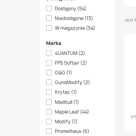
Dostępny
(54)
Niedostępne
(13)
Jest 
W magazynie
(54)
Marka
4UANTUM
(2)
FPS Softair
(2)
G&G
(1)
GunsModify
(2)
Krytac
(1)
Madbull
(1)
Maple Leaf
(44)
PT
Modify
(1)
Prometheus
(6)