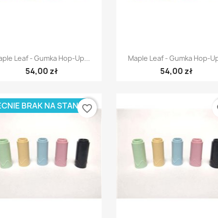
Szybki podgląd
Szybki podgląd


ple Leaf - Gumka Hop-Up...
Maple Leaf - Gumka Hop-Up
54,00 zł
54,00 zł
CNIE BRAK NA STANIE
favorite_border
fa