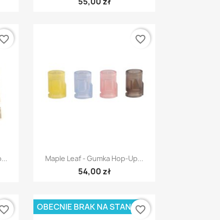
55,00 zł
vorite_border
favorite_border
Szybki podgląd

...
Maple Leaf - Gumka Hop-Up...
54,00 zł
OBECNIE BRAK NA STANIE
vorite_border
favorite_border