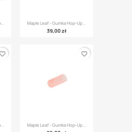
Szybki podgląd

...
Maple Leaf - Gumka Hop-Up...
39,00 zł
vorite_border
favorite_border
Szybki podgląd

...
Maple Leaf - Gumka Hop-Up...