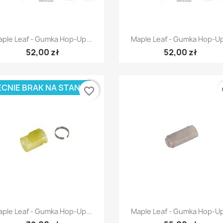
Szybki podgląd
Szybki podgląd


ple Leaf - Gumka Hop-Up...
Maple Leaf - Gumka Hop-Up
52,00 zł
52,00 zł
CNIE BRAK NA STANIE
favorite_border
fa
Szybki podgląd
Szybki podgląd


ple Leaf - Gumka Hop-Up...
Maple Leaf - Gumka Hop-Up