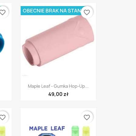
E
OBECNIE BRAK NA STANIE
vorite_border
favorite_border
Szybki podgląd

Maple Leaf - Gumka Hop-Up...
49,00 zł
vorite_border
favorite_border