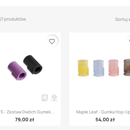
67 produktów.
Sortuj 
favorite_border
fa
Szybki podgląd
Szybki podgląd


S - Zestaw Dwóch Gumek...
Maple Leaf - Gumka Hop-Up
79,00 zł
54,00 zł