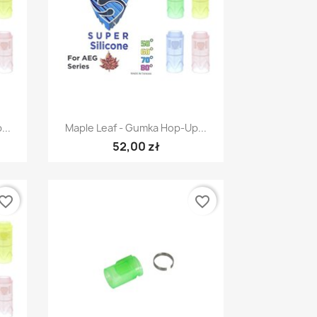
Szybki podgląd

...
Maple Leaf - Gumka Hop-Up...
52,00 zł
vorite_border
favorite_border