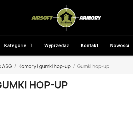
Kategorie
Wyprzedaż
Kontakt
Nowości
k ASG
Komory i gumki hop-up
Gumki hop-up
GUMKI HOP-UP