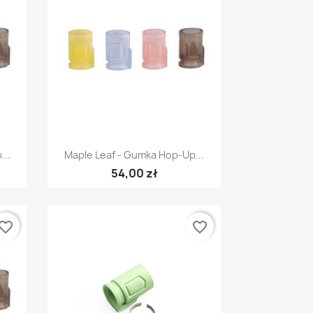
Szybki podgląd

...
Maple Leaf - Gumka Hop-Up...
54,00 zł
vorite_border
favorite_border