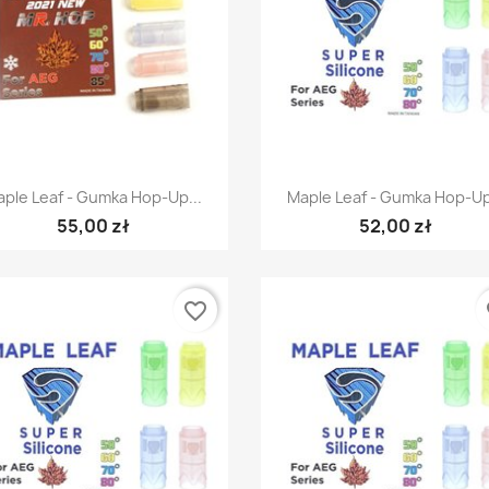
Szybki podgląd
Szybki podgląd


ple Leaf - Gumka Hop-Up...
Maple Leaf - Gumka Hop-Up
55,00 zł
52,00 zł
favorite_border
fa