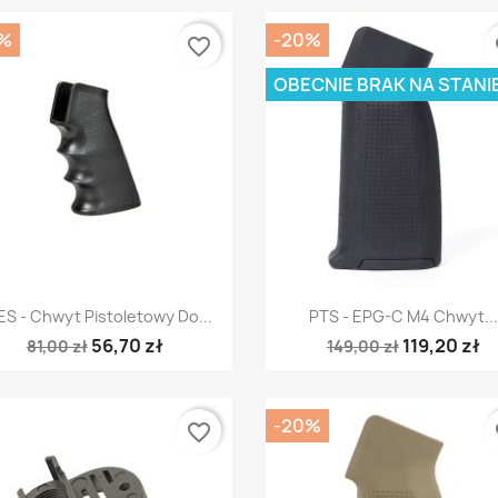
%
-20%
favorite_border
fa
OBECNIE BRAK NA STANI
Szybki podgląd
Szybki podgląd


ES - Chwyt Pistoletowy Do...
PTS - EPG-C M4 Chwyt...
56,70 zł
119,20 zł
81,00 zł
149,00 zł
-20%
favorite_border
fa