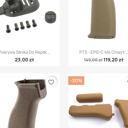
Szybki podgląd
Szybki podgląd


Pokrywa Silnika Do Replik...
PTS - EPG-C M4 Chwyt...
23,00 zł
119,20 zł
149,00 zł
-30%
favorite_border
fa