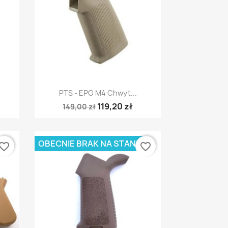
Szybki podgląd

PTS - EPG M4 Chwyt...
119,20 zł
149,00 zł
OBECNIE BRAK NA STANIE
vorite_border
favorite_border