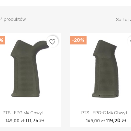
14 produktów.
Sortuj 
%
-20%
favorite_border
fa
Szybki podgląd
Szybki podgląd


PTS - EPG M4 Chwyt...
PTS - EPG-C M4 Chwyt...
111,75 zł
119,20 zł
149,00 zł
149,00 zł