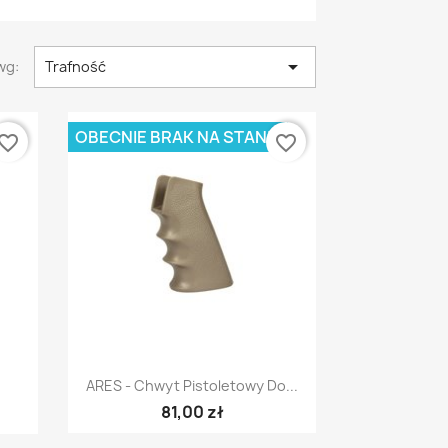

wg:
Trafność
OBECNIE BRAK NA STANIE
vorite_border
favorite_border
Szybki podgląd

ARES - Chwyt Pistoletowy Do...
81,00 zł