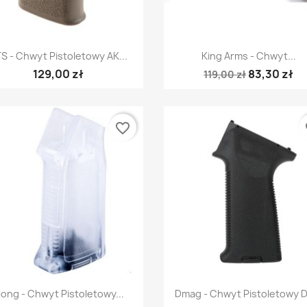
Szybki podgląd
Szybki podgląd


S - Chwyt Pistoletowy AK...
King Arms - Chwyt...
129,00 zł
83,30 zł
119,00 zł
favorite_border
fa
Szybki podgląd
Szybki podgląd


long - Chwyt Pistoletowy...
Dmag - Chwyt Pistoletowy D