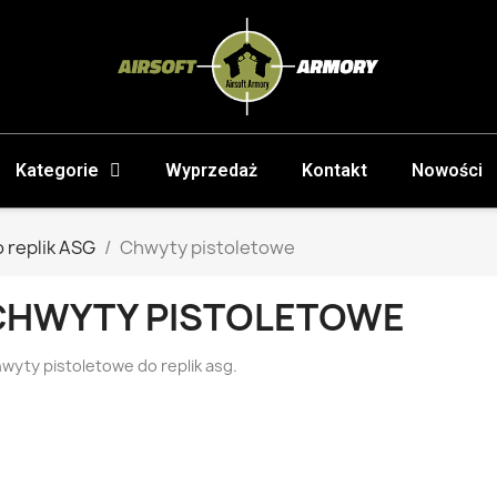
Kategorie
Wyprzedaż
Kontakt
Nowości
 replik ASG
Chwyty pistoletowe
CHWYTY PISTOLETOWE
wyty pistoletowe do replik asg.