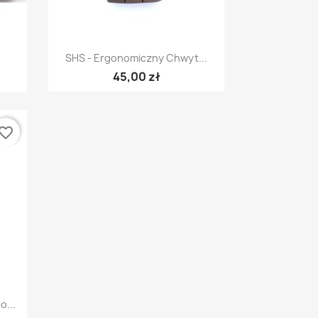
Szybki podgląd

SHS - Ergonomiczny Chwyt...
45,00 zł
vorite_border
o...