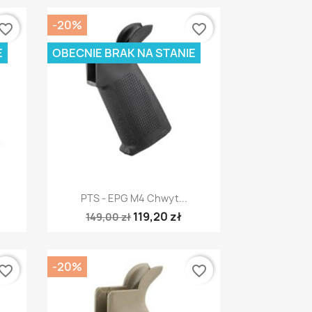
-20%
vorite_border
favorite_border
E
OBECNIE BRAK NA STANIE
Szybki podgląd

PTS - EPG M4 Chwyt...
119,20 zł
149,00 zł
-20%
vorite_border
favorite_border