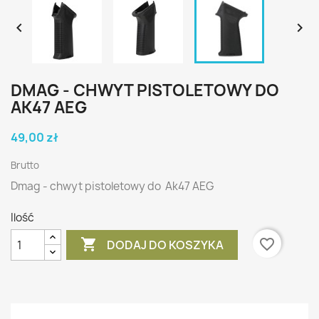


DMAG - CHWYT PISTOLETOWY DO
AK47 AEG
49,00 zł
Brutto
Dmag - chwyt pistoletowy do Ak47 AEG
Ilość

favorite_border
DODAJ DO KOSZYKA