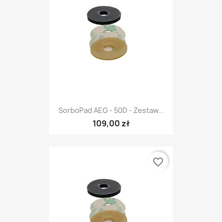
SorboPad AEG - 50D - Zestaw...
109,00 zł
favorite_border