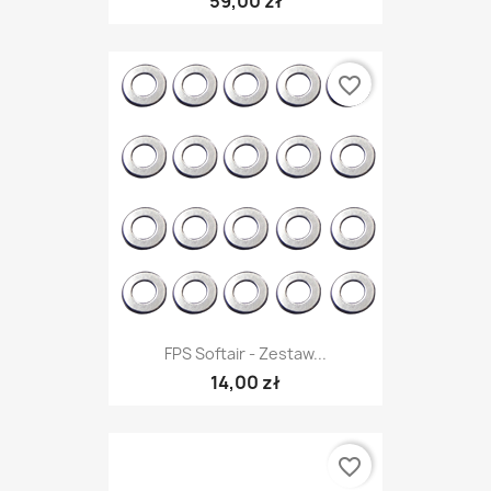
59,00 zł
favorite_border
FPS Softair - Zestaw...
14,00 zł
favorite_border