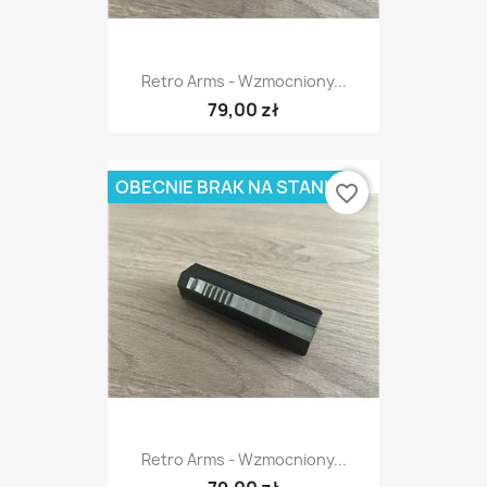
Retro Arms - Wzmocniony...
79,00 zł
OBECNIE BRAK NA STANIE
favorite_border
Retro Arms - Wzmocniony...