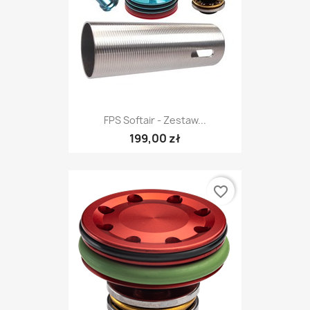
FPS Softair - Zestaw...
199,00 zł
favorite_border