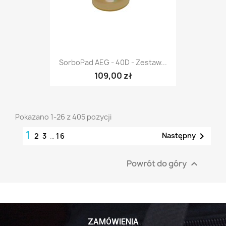
SorboPad AEG - 40D - Zestaw...
109,00 zł
Pokazano 1-26 z 405 pozycji
1

Następny
2
3
…
16
Powrót do góry

ZAMÓWIENIA