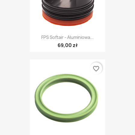
FPS Softair - Aluminiowa...
69,00 zł
favorite_border