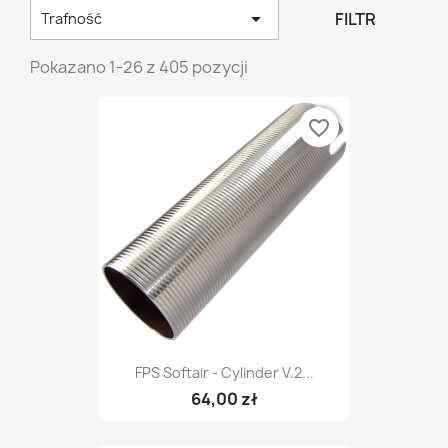

FILTR
Trafność
Pokazano 1-26 z 405 pozycji
favorite_border
FPS Softair - Cylinder V.2...
64,00 zł