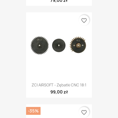
79,00 zł
favorite_border
ZCI AIRSOFT - Zębatki CNC 18:1
99,00 zł
-35%
favorite_border