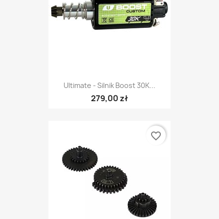
Ultimate - Silnik Boost 30K...
279,00 zł
favorite_border