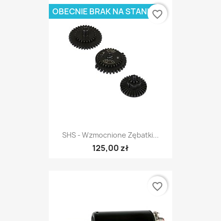
OBECNIE BRAK NA STANIE
favorite_border
SHS - Wzmocnione Zębatki...
125,00 zł
favorite_border