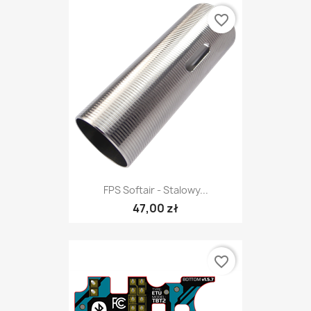
favorite_border
FPS Softair - Stalowy...
47,00 zł
favorite_border