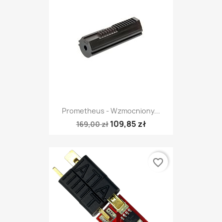
Prometheus - Wzmocniony...
109,85 zł
169,00 zł
favorite_border