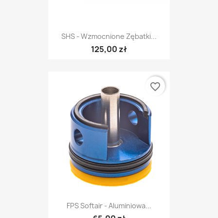
SHS - Wzmocnione Zębatki...
125,00 zł
favorite_border
FPS Softair - Aluminiowa...