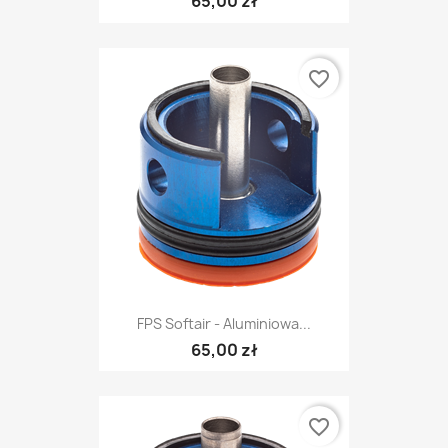
65,00 zł
favorite_border
FPS Softair - Aluminiowa...
65,00 zł
favorite_border