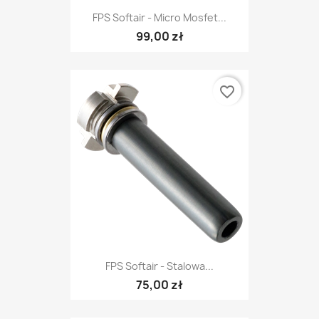
FPS Softair - Micro Mosfet...
99,00 zł
favorite_border
FPS Softair - Stalowa...
75,00 zł