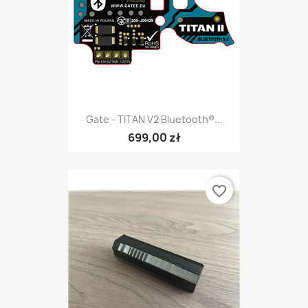
Gate - TITAN V2 Bluetooth®...
699,00 zł
favorite_border