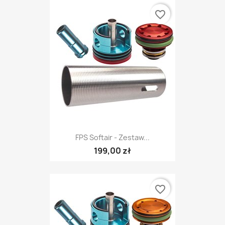
favorite_border
FPS Softair - Zestaw...
199,00 zł
favorite_border