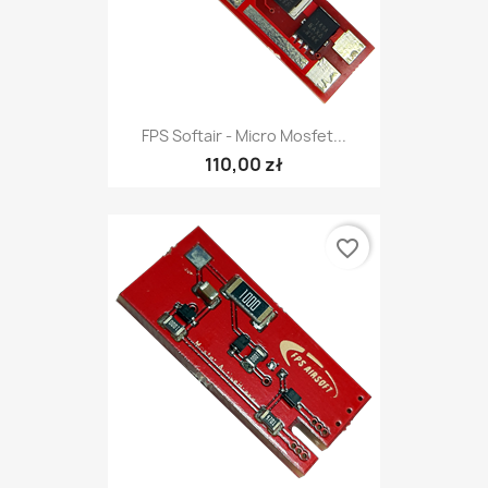
FPS Softair - Micro Mosfet...
110,00 zł
favorite_border