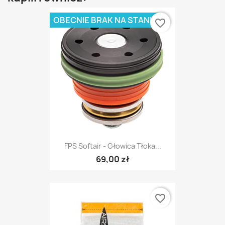
OBECNIE BRAK NA STANIE
favorite_border
FPS Softair - Głowica Tłoka...
69,00 zł
favorite_border