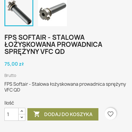
FPS SOFTAIR - STALOWA
ŁOŻYSKOWANA PROWADNICA
SPRĘŻYNY VFC QD
75,00 zł
Brutto
FPS Softair - Stalowa łożyskowana prowadnica sprężyny
VFC QD
Ilość

favorite_border
DODAJ DO KOSZYKA