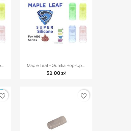
Szybki podgląd

...
Maple Leaf - Gumka Hop-Up...
52,00 zł
E
vorite_border
favorite_border