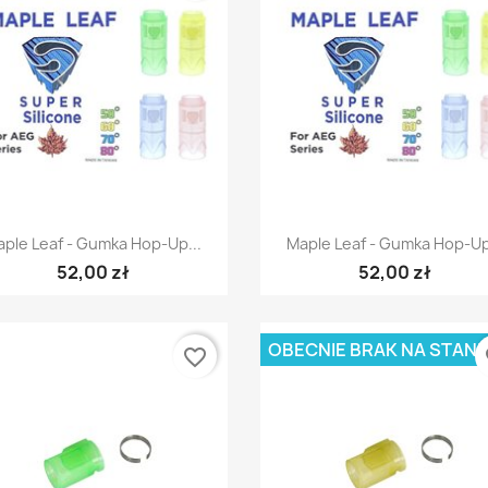
Szybki podgląd
Szybki podgląd


ple Leaf - Gumka Hop-Up...
Maple Leaf - Gumka Hop-Up
52,00 zł
52,00 zł
OBECNIE BRAK NA STANI
favorite_border
fa