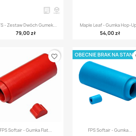
Szybki podgląd
Szybki podgląd


S - Zestaw Dwóch Gumek...
Maple Leaf - Gumka Hop-Up
79,00 zł
54,00 zł
OBECNIE BRAK NA STANI
favorite_border
fa
Szybki podgląd
Szybki podgląd


FPS Softair - Gumka Flat...
FPS Softair - Gumka...