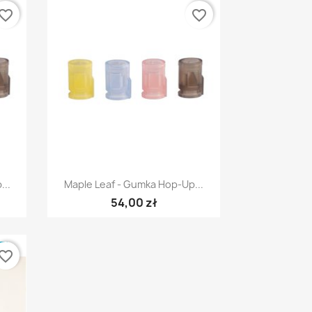
vorite_border
favorite_border
Szybki podgląd

...
Maple Leaf - Gumka Hop-Up...
54,00 zł
E
vorite_border