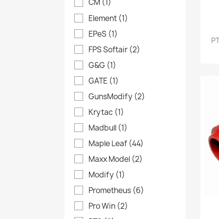
CM
(1)
Element
(1)
EPeS
(1)
PT
FPS Softair
(2)
G&G
(1)
GATE
(1)
GunsModify
(2)
Krytac
(1)
Madbull
(1)
Maple Leaf
(44)
Maxx Model
(2)
Modify
(1)
Prometheus
(6)
Pro Win
(2)