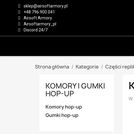
sklep@airsoftarmory.pl
+48 796 900 041
Airsoft Armory
Airsoftarmory_pl
Discord 24/7
Strona główna
Kategorie
Części repli
KOMORY I GUMKI
HOP-UP
W 
Komory hop-up
Gumki hop-up