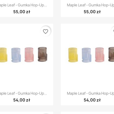
Szybki podgląd
Szybki podgląd


ple Leaf - Gumka Hop-Up...
Maple Leaf - Gumka Hop-Up
55,00 zł
55,00 zł
favorite_border
fa
Szybki podgląd
Szybki podgląd


ple Leaf - Gumka Hop-Up...
Maple Leaf - Gumka Hop-Up
54,00 zł
54,00 zł