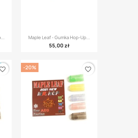
Szybki podgląd

...
Maple Leaf - Gumka Hop-Up...
55,00 zł
E
-20%
vorite_border
favorite_border