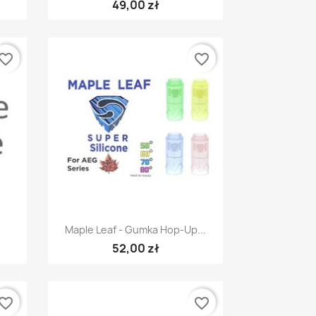
49,00 zł
vorite_border
favorite_border
Szybki podgląd

Maple Leaf - Gumka Hop-Up...
52,00 zł
vorite_border
favorite_border