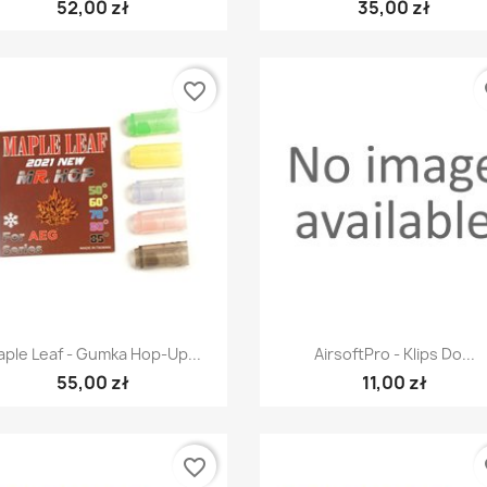
52,00 zł
35,00 zł
favorite_border
fa
Szybki podgląd
Szybki podgląd


ple Leaf - Gumka Hop-Up...
AirsoftPro - Klips Do...
55,00 zł
11,00 zł
favorite_border
fa