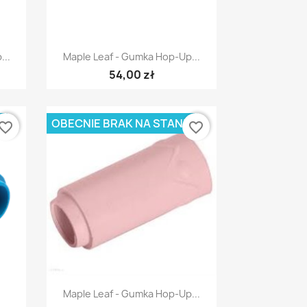
Szybki podgląd

...
Maple Leaf - Gumka Hop-Up...
54,00 zł
E
OBECNIE BRAK NA STANIE
vorite_border
favorite_border
Szybki podgląd

Maple Leaf - Gumka Hop-Up...