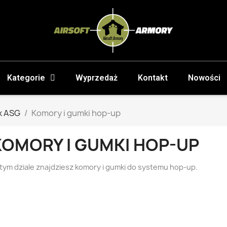
Kategorie
Wyprzedaż
Kontakt
Nowości
k ASG
Komory i gumki hop-up
KOMORY I GUMKI HOP-UP
tym dziale znajdziesz komory i gumki do systemu hop-up.