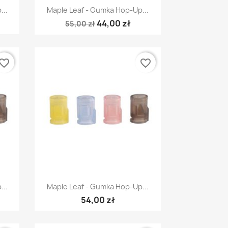
Szybki podgląd

...
Maple Leaf - Gumka Hop-Up...
44,00 zł
55,00 zł
vorite_border
favorite_border
Szybki podgląd

...
Maple Leaf - Gumka Hop-Up...
54,00 zł