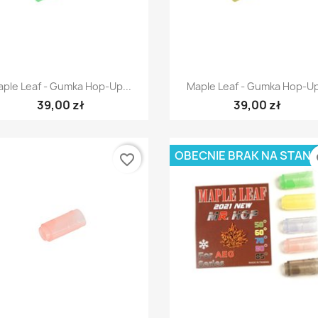
Szybki podgląd
Szybki podgląd


ple Leaf - Gumka Hop-Up...
Maple Leaf - Gumka Hop-Up
39,00 zł
39,00 zł
OBECNIE BRAK NA STANI
favorite_border
fa