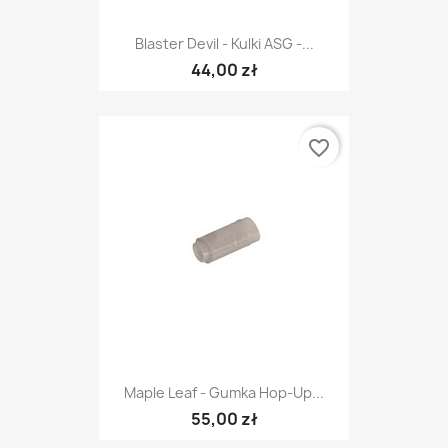
Blaster Devil - Kulki ASG -...
44,00 zł
favorite_border
Maple Leaf - Gumka Hop-Up...
55,00 zł