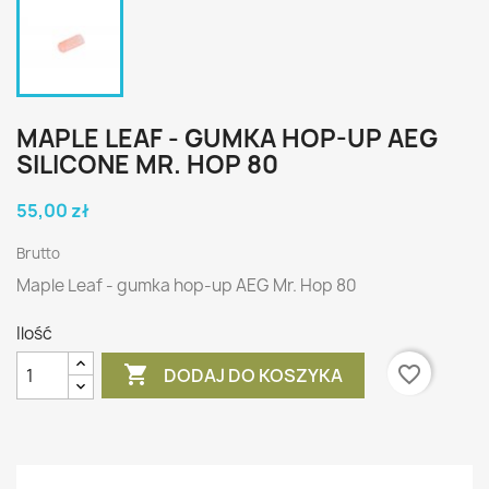
MAPLE LEAF - GUMKA HOP-UP AEG
SILICONE MR. HOP 80
55,00 zł
Brutto
Maple Leaf - gumka hop-up AEG Mr. Hop 80
Ilość

favorite_border
DODAJ DO KOSZYKA