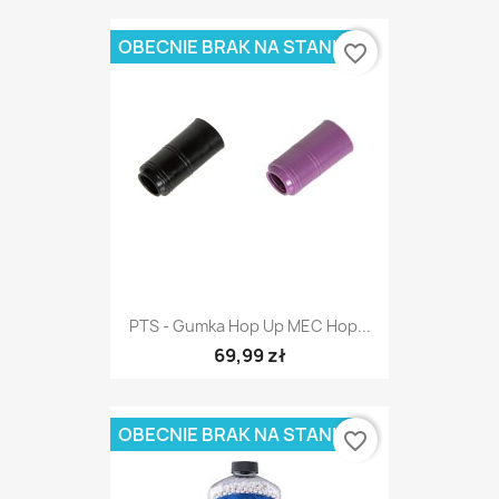
OBECNIE BRAK NA STANIE
favorite_border
PTS - Gumka Hop Up MEC Hop...
69,99 zł
OBECNIE BRAK NA STANIE
favorite_border