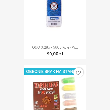
G&G 0,28g - 5600 Kulek W...
99,00 zł
OBECNIE BRAK NA STANIE
favorite_border