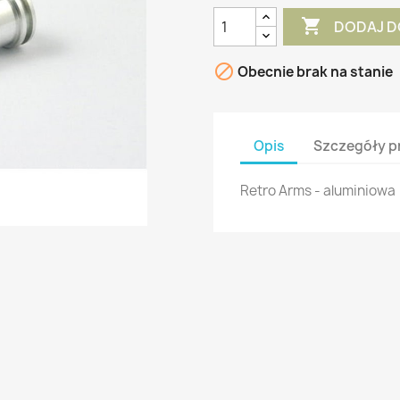

DODAJ D

Obecnie brak na stanie
Opis
Szczegóły p
Retro Arms - aluminiowa