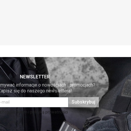
NEWSLETTER
mywać informacje o nowościach i promocjach? 
Zapisz się do naszego newslettera!
Subskrybuj
 regulaminem i polityką prywatności