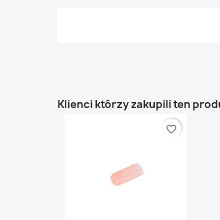
Klienci którzy zakupili ten prod
favorite_border