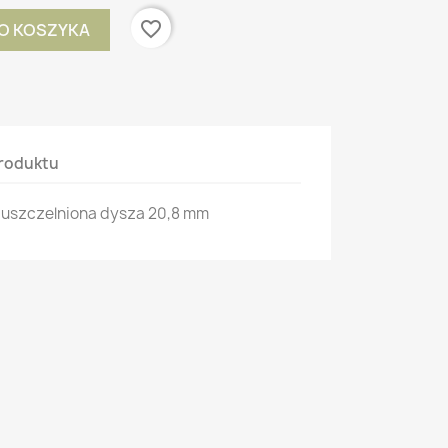
favorite_border
O KOSZYKA
roduktu
 uszczelniona dysza 20,8 mm