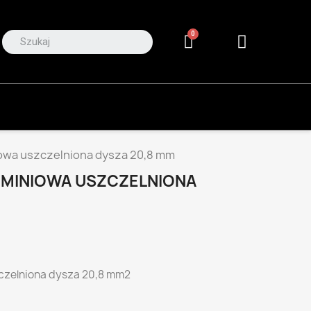
iowa uszczelniona dysza 20,8 mm
UMINIOWA USZCZELNIONA
zczelniona dysza 20,8 mm2