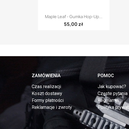
Szybki podgląd

Maple Leaf - Gumka Hop-Up...
55,00 zł
ZAMÓWIENIA
POMOC
Czas realizacji
Jak kupować?
Koszt dostawy
Częste pytania
Formy płatności
Regulamin
Reklamacje i zwroty
Polityka prywat