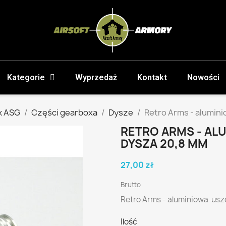
Kategorie
Wyprzedaż
Kontakt
Nowości
k ASG
Części gearboxa
Dysze
Retro Arms - alumin
RETRO ARMS - AL
DYSZA 20,8 MM
27,00 zł
Brutto
Retro Arms - aluminiowa us
Ilość