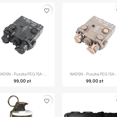
favorite_border
fa
Szybki podgląd
Szybki podgląd


ADSN - Puszka PEQ 15A -...
WADSN - Puszka PEQ 15A -.
99,00 zł
99,00 zł
favorite_border
fa