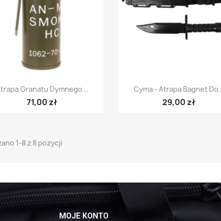
Szybki podgląd
Szybki podgląd


trapa Granatu Dymnego...
Cyma - Atrapa Bagnet Do..
71,00 zł
29,00 zł
ano 1-8 z 8 pozycji
MOJE KONTO