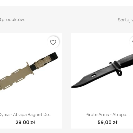
8 produktów.
Sortuj 
favorite_border
fa
Szybki podgląd
Szybki podgląd


Cyma - Atrapa Bagnet Do...
Pirate Arms - Atrapa...
29,00 zł
59,00 zł