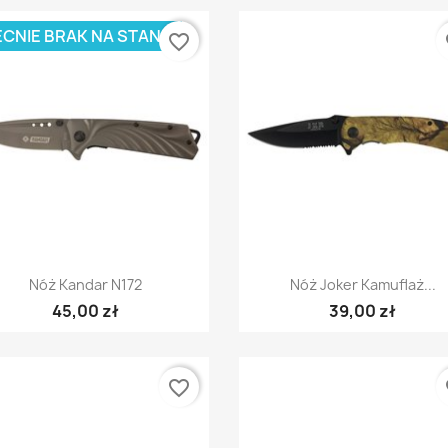
CNIE BRAK NA STANIE
favorite_border
fa
Szybki podgląd
Szybki podgląd


Nóż Kandar N172
Nóż Joker Kamuflaż...
45,00 zł
39,00 zł
favorite_border
fa