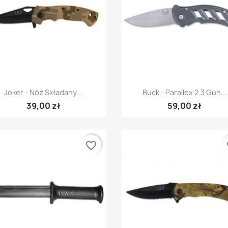
Szybki podgląd
Szybki podgląd


Joker - Nóż Składany...
Buck - Parallex 2.3 Gun...
39,00 zł
59,00 zł
favorite_border
fa