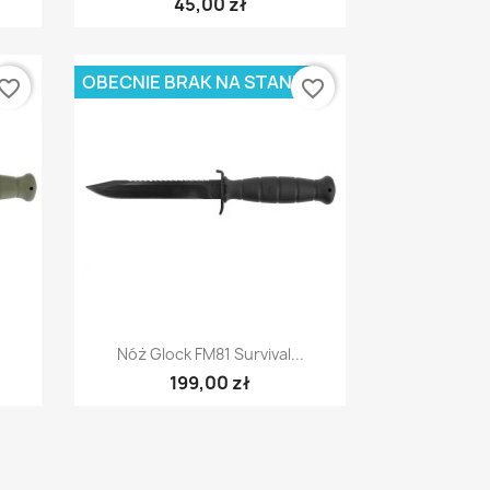
45,00 zł
OBECNIE BRAK NA STANIE
vorite_border
favorite_border
Szybki podgląd

.
Nóż Glock FM81 Survival...
199,00 zł