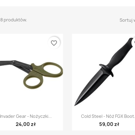
18 produktów.
Sortuj 
favorite_border
fa
Szybki podgląd
Szybki podgląd


Invader Gear - Nożyczki...
Cold Steel - Nóż FGX Boot.
24,00 zł
59,00 zł