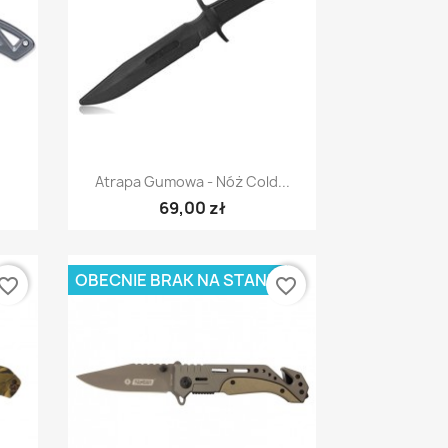
Szybki podgląd

Atrapa Gumowa - Nóż Cold...
69,00 zł
OBECNIE BRAK NA STANIE
vorite_border
favorite_border