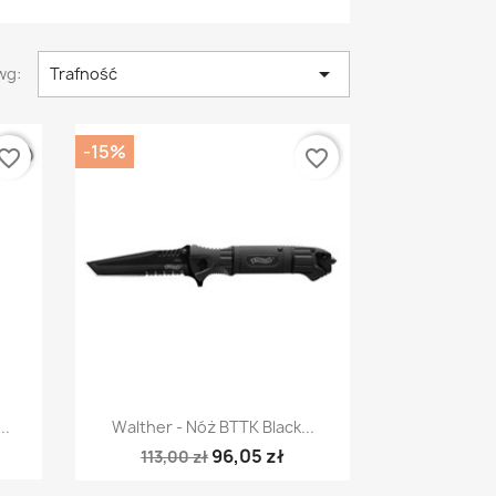

wg:
Trafność
-15%
vorite_border
favorite_border
Szybki podgląd

..
Walther - Nóż BTTK Black...
96,05 zł
113,00 zł