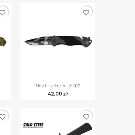
vorite_border
favorite_border
Szybki podgląd

Nóż Elite Force EF 102
42,00 zł
vorite_border
favorite_border