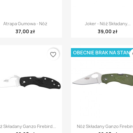
Szybki podgląd
Szybki podgląd


Atrapa Gumowa - Nóż
Joker - Nóż Składany...
37,00 zł
39,00 zł
OBECNIE BRAK NA STANI
favorite_border
fa
Szybki podgląd
Szybki podgląd


ż Składany Ganzo Firebird...
Nóż Składany Ganzo Firebird