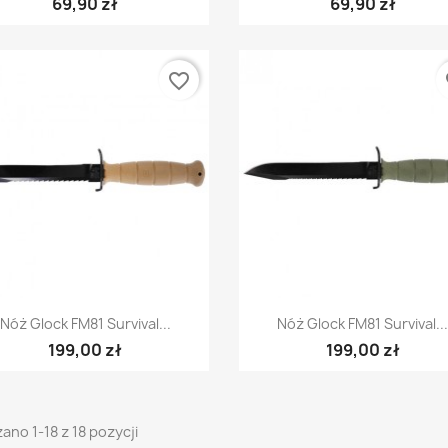
69,90 zł
69,90 zł
favorite_border
fa
Szybki podgląd
Szybki podgląd


Nóż Glock FM81 Survival...
Nóż Glock FM81 Survival..
199,00 zł
199,00 zł
ano 1-18 z 18 pozycji