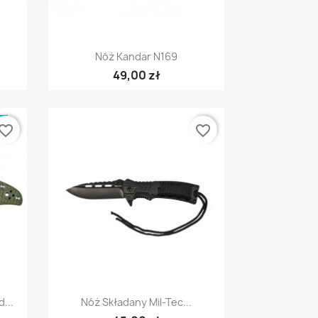
Szybki podgląd

Nóż Kandar N169
49,00 zł
E
vorite_border
favorite_border
Szybki podgląd

...
Nóż Składany Mil-Tec...