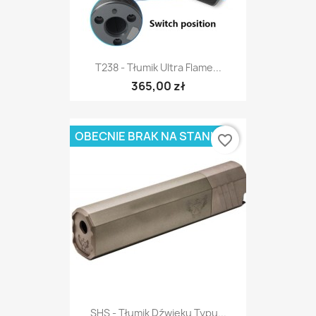
T238 - Tłumik Ultra Flame...
365,00 zł
OBECNIE BRAK NA STANIE
favorite_border
SHS - Tłumik Dźwięku Typu...