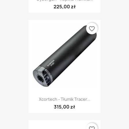
225,00 zł
favorite_border
Xcortech - Tłumik Tracer...
315,00 zł