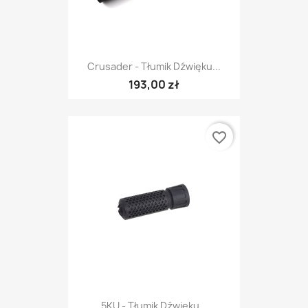
Crusader - Tłumik Dźwięku...
193,00 zł
favorite_border
5KU - Tłumik Dźwięku...