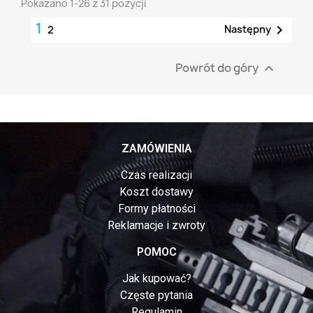
Pokazano 1-26 z 31 pozycji
1

Następny
2
Powrót do góry

ZAMÓWIENIA
Czas realizacji
Koszt dostawy
Formy płatności
Reklamacje i zwroty
POMOC
Jak kupować?
Częste pytania
Regulamin