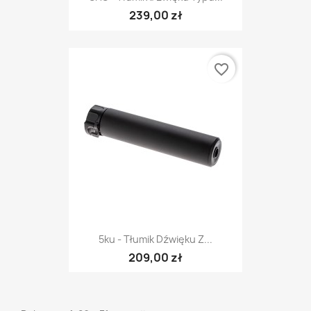
239,00 zł
favorite_border
5ku - Tłumik Dźwięku Z...
209,00 zł