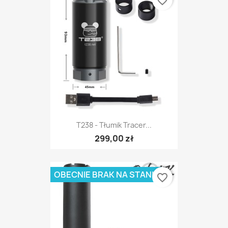
favorite_border
T238 - Tłumik Tracer...
299,00 zł
OBECNIE BRAK NA STANIE
favorite_border