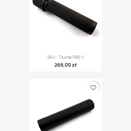
5KU - Tłumik PBS-1
269,00 zł
favorite_border