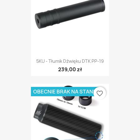
5KU - Tłumik Dźwięku DTK PP-19
239,00 zł
OBECNIE BRAK NA STANIE
favorite_border