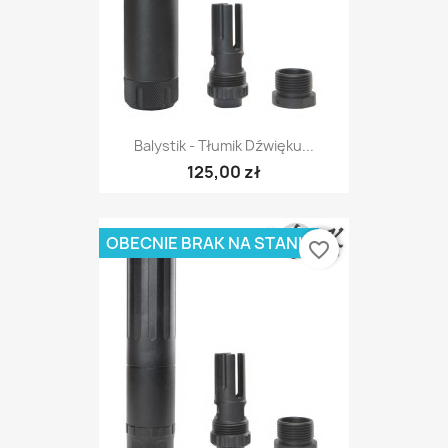
Balystik - Tłumik Dźwięku...
125,00 zł
OBECNIE BRAK NA STANIE
favorite_border