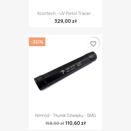
Xcortech - UV Pistol Tracer...
329,00 zł
-30%
favorite_border
Nimrod - Tłumik Dźwięku - SMG
110,60 zł
158,00 zł