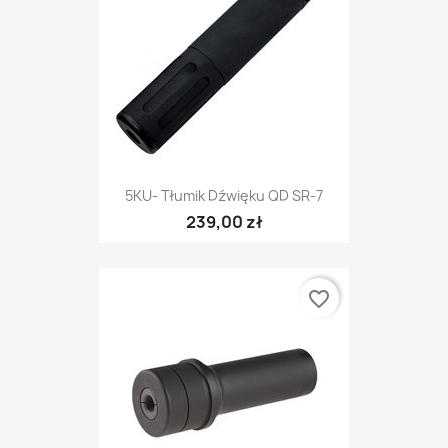
5KU- Tłumik Dźwięku QD SR-7
239,00 zł
favorite_border