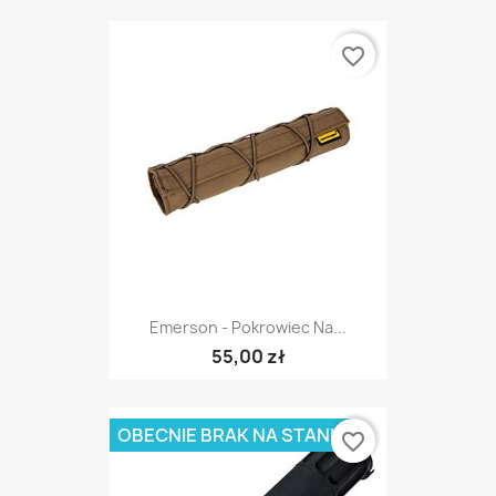
favorite_border
Emerson - Pokrowiec Na...
55,00 zł
OBECNIE BRAK NA STANIE
favorite_border