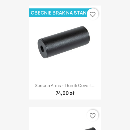
OBECNIE BRAK NA STANIE
favorite_border
Specna Arms - Tłumik Covert...
74,00 zł
favorite_border