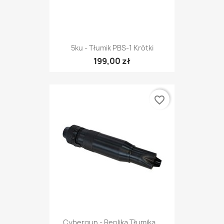
5ku - Tłumik PBS-1 Krótki
199,00 zł
favorite_border
Cybergun - Replika Tłumika...