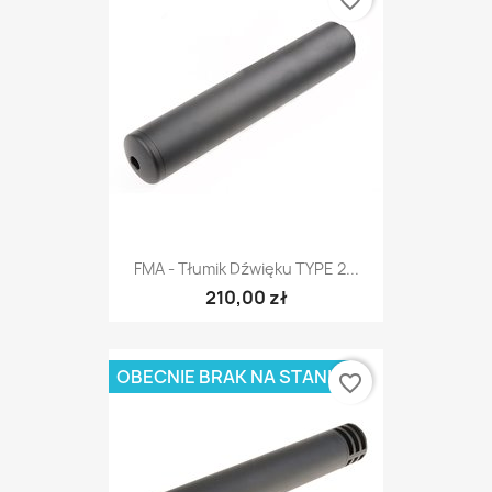
favorite_border
FMA - Tłumik Dźwięku TYPE 2...
210,00 zł
OBECNIE BRAK NA STANIE
favorite_border