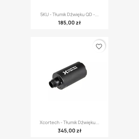
5KU - Tłumik Dźwięku QD -...
185,00 zł
favorite_border
Xcortech - Tłumik Dźwięku...
345,00 zł