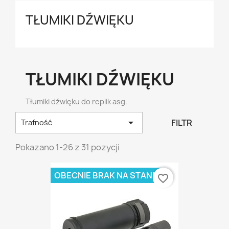
TŁUMIKI DŹWIĘKU
TŁUMIKI DŹWIĘKU
Tłumiki dźwięku do replik asg.

FILTR
Trafność
Pokazano 1-26 z 31 pozycji
OBECNIE BRAK NA STANIE
favorite_border