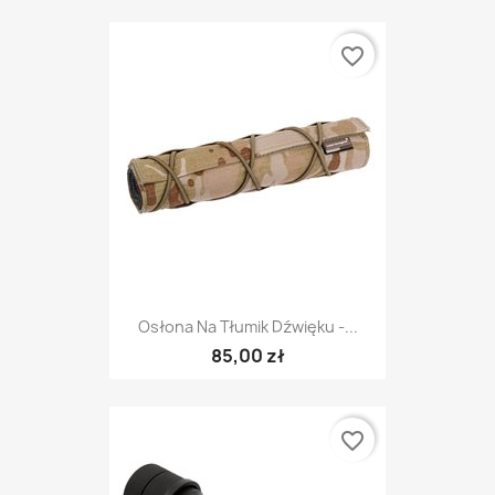
favorite_border
Osłona Na Tłumik Dźwięku -...
85,00 zł
favorite_border