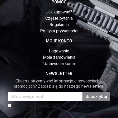
POMOC
Jak kupować?
Częste pytania
Regulamin
Polityka prywatności
MOJE KONTO
Logowanie
Moje zamówienia
Ustawienia konta
NEWSLETTER
Chcesz otrzymywać informacje o nowościach i 
promocjach? Zapisz się do naszego newslettera!
Subskrybuj
Zgadzam się z regulaminem i polityką prywatności