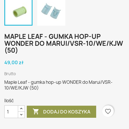
MAPLE LEAF - GUMKA HOP-UP
WONDER DO MARUI/VSR-10/WE/KJW
(50)
49,00 zł
Brutto
Maple Leaf - gumka hop-up WONDER do Marui/VSR-
10/WE/KJW (50)
Ilość

favorite_border
DODAJ DO KOSZYKA