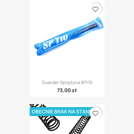
favorite_border
Guarder Sprężyna SP110
73,00 zł
OBECNIE BRAK NA STANIE
favorite_border