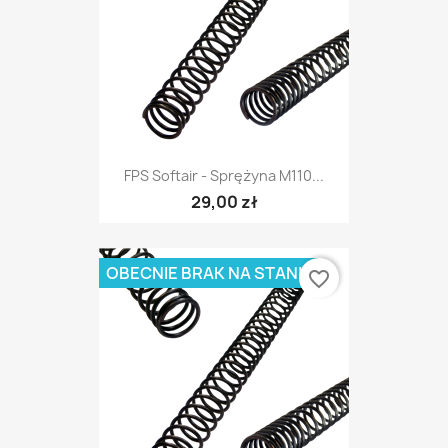
FPS Softair - Sprężyna M110...
29,00 zł
OBECNIE BRAK NA STANIE
favorite_border