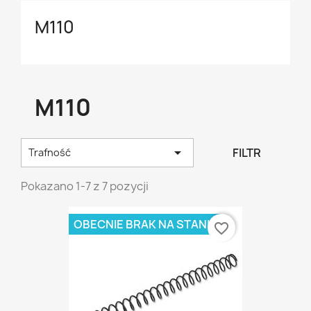
M110
M110

FILTR
Trafność
Pokazano 1-7 z 7 pozycji
OBECNIE BRAK NA STANIE
favorite_border