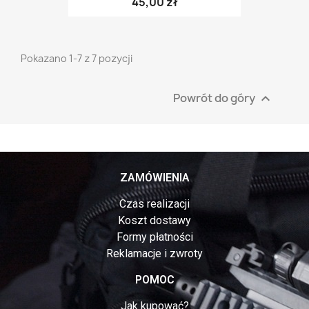
45,00 zł
Pokazano 1-7 z 7 pozycji
Powrót do góry

ZAMÓWIENIA
Czas realizacji
Koszt dostawy
Formy płatności
Reklamacje i zwroty
POMOC
Jak kupować?