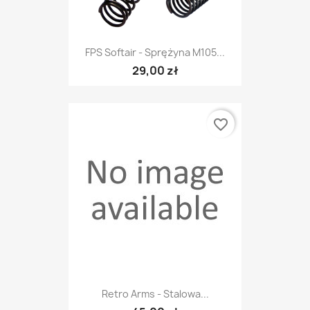
FPS Softair - Sprężyna M105...
29,00 zł
favorite_border
Retro Arms - Stalowa...