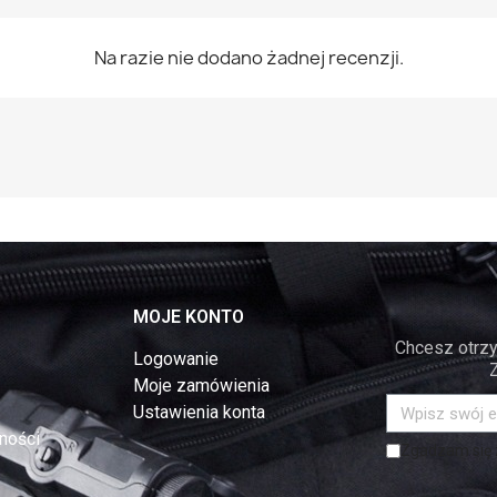
Na razie nie dodano żadnej recenzji.
MOJE KONTO
Chcesz otrzy
Logowanie
Moje zamówienia
Ustawienia konta
ności
Zgadzam się z