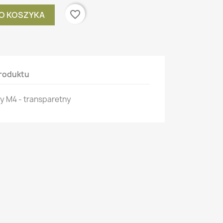
favorite_border
O KOSZYKA
roduktu
wy M4 - transparetny