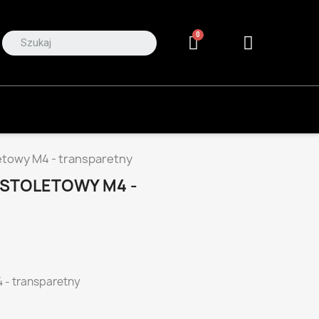
letowy M4 - transparetny
ISTOLETOWY M4 -
4 - transparetny