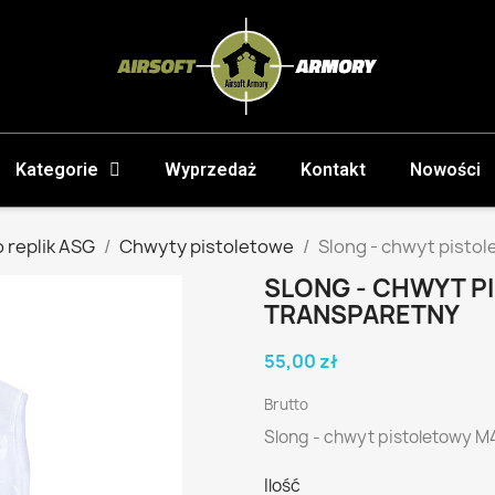
Kategorie
Wyprzedaż
Kontakt
Nowości
 replik ASG
Chwyty pistoletowe
Slong - chwyt pisto
SLONG - CHWYT P
TRANSPARETNY
55,00 zł
Brutto
Slong - chwyt pistoletowy M
Ilość