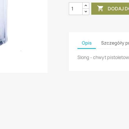

DODAJ D
Opis
Szczegóły p
Slong - chwyt pistoleto