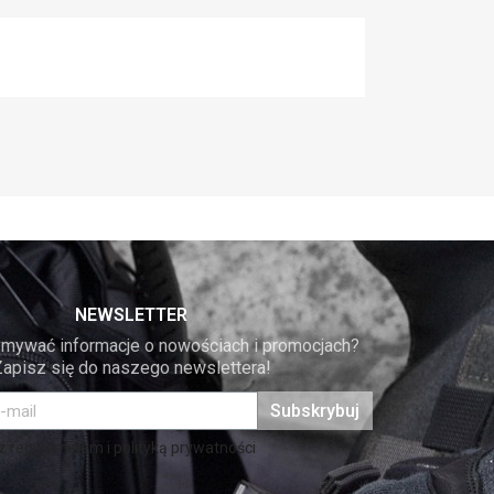
NEWSLETTER
mywać informacje o nowościach i promocjach? 
Zapisz się do naszego newslettera!
Subskrybuj
 regulaminem i polityką prywatności