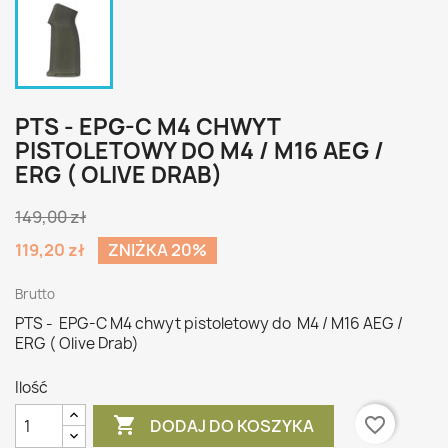
PTS - EPG-C M4 CHWYT
PISTOLETOWY DO M4 / M16 AEG /
ERG ( OLIVE DRAB)
149,00 zł
119,20 zł
ZNIŻKA 20%
Brutto
PTS - EPG-C M4 chwyt pistoletowy do M4 / M16 AEG /
ERG ( Olive Drab)
Ilość

favorite_border
DODAJ DO KOSZYKA