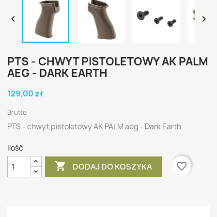


PTS - CHWYT PISTOLETOWY AK PALM
AEG - DARK EARTH
129,00 zł
Brutto
PTS - chwyt pistoletowy AK PALM aeg - Dark Earth
Ilość

favorite_border
DODAJ DO KOSZYKA