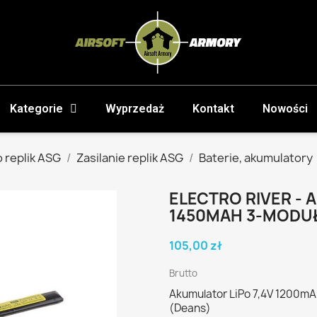
Kategorie
Wyprzedaż
Kontakt
Nowości
 replik ASG
Zasilanie replik ASG
Baterie, akumulatory
ELECTRO RIVER - 
1450MAH 3-MODU
105,00 zł
Brutto
Akumulator LiPo 7,4V 1200mA
(Deans)