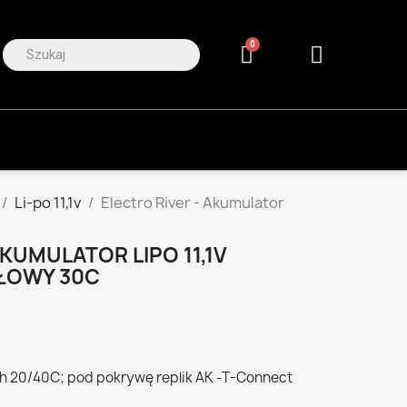
Li-po 11,1v
Electro River - Akumulator
AKUMULATOR LIPO 11,1V
ŁOWY 30C
h 20/40C; pod pokrywę replik AK -T-Connect