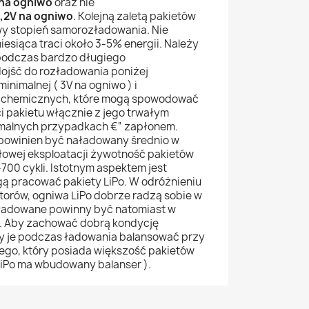
 na ogniwo
oraz nie
,2V na ogniwo
. Kolejną zaletą pakietów
wy stopień samorozładowania. Nie
iesiąca traci około 3-5% energii. Należy
 podczas bardzo długiego
jść do rozładowania poniżej
inimalnej ( 3V na ogniwo ) i
i chemicznych, które mogą spowodować
 pakietu włącznie z jego trwałym
malnych przypadkach €“ zapłonem.
 powinien być naładowany średnio w
łowej eksploatacji żywotność pakietów
700 cykli. Istotnym aspektem jest
gą pracować pakiety LiPo. W odróżnieniu
orów, ogniwa LiPo dobrze radzą sobie w
 ładowane powinny być natomiast w
. Aby zachować dobrą kondycję
ży je podczas ładowania balansować przy
go, który posiada większość pakietów
LiPo ma wbudowany balanser ).