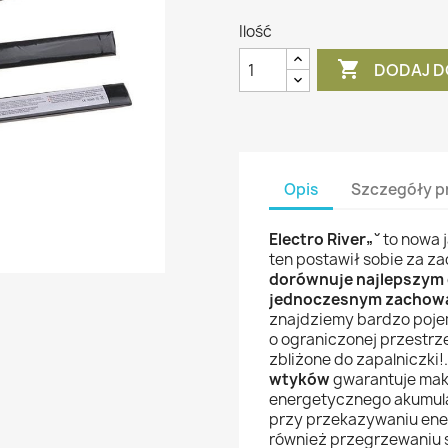
Ilość

DODAJ D
Opis
Szczegóły p
Electro River„˘
to nowa 
ten postawił sobie za z
dorównuje najlepszym
jednoczesnym zachowan
znajdziemy bardzo pojem
o ograniczonej przestrze
zbliżone do zapalniczki!
wtyków
gwarantuje mak
energetycznego akumula
przy przekazywaniu ener
również przegrzewaniu 