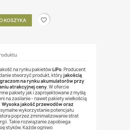
favorite_border
O KOSZYKA
roduktu
jakość na rynku pakietów
LiPo
. Producent
adanie stworzyć produkt, który
jakością
 graczom na rynku akumulatorów przy
iu atrakcyjnej ceny
. W ofercie
ne pakiety jak i zaprojektowane z myślą
ni na zasilanie - nawet pakiety wielkością
.
Wysoka jakość przewodów oraz
symalne wykorzystanie potencjału
tora poprzez zminimalizowanie strat
gii. Takie rozwiązanie zapobiega
się styków. Każde ogniwo