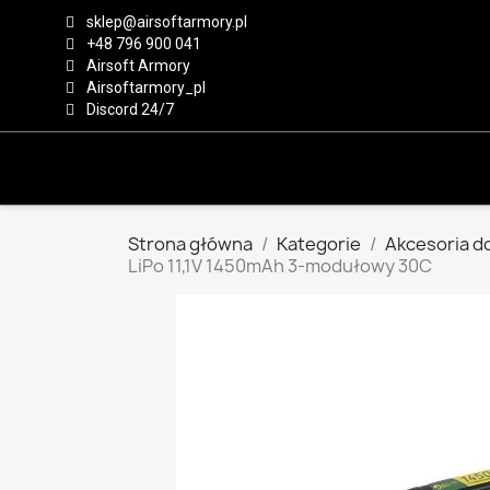
sklep@airsoftarmory.pl
+48 796 900 041
Airsoft Armory
Airsoftarmory_pl
Discord 24/7
Strona główna
Kategorie
Akcesoria do
LiPo 11,1V 1450mAh 3-modułowy 30C