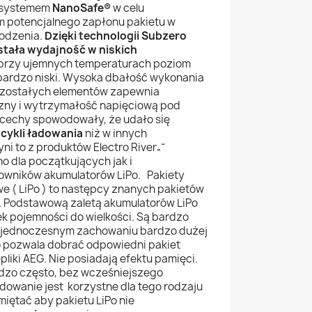
 systemem
NanoSafe®
w celu
m potencjalnego zapłonu pakietu w
odzenia.
Dzięki technologii Subzero
tała wydajność w niskich
przy ujemnych temperaturach poziom
bardzo niski. Wysoka dbałość wykonania
ozostałych elementów zapewnia
zny i wytrzymałość napięciową pod
cechy spowodowały, że udało się
cykli ładowania
niż w innych
ni to z produktów Electro River„˘
o dla początkujących jak i
wników akumulatorów LiPo. Pakiety
e ( LiPo ) to następcy znanych pakietów
 ). Podstawową zaletą akumulatorów LiPo
ek pojemności do wielkości. Są bardzo
 jednoczesnym zachowaniu bardzo dużej
o pozwala dobrać odpowiedni pakiet
pliki AEG. Nie posiadają efektu pamięci.
zo często, bez wcześniejszego
dowanie jest korzystne dla tego rodzaju
iętać aby pakietu LiPo nie