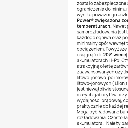
zostało zabezpieczone
ograniczenia do minimu
wyniku poważnego uszk
Power® zwiększona zos
temperaturach.
Nawet 
samorozładowania jest 
każdego ogniwa oraz p
minimalny opór wewnętr
obciążeniem. Powyższe 
osiągnąć do
20% więcej 
akumulatorach Li-Po! Czy
atrakcyjną ofertę zarówn
zaawansowanych użytko
litowo-jonowo-polimerow
litowo-jonowych ( LiIon
jest niewątpliwie stosun
małych gabarytów przy
wydajności prądowej, c
praktycznie do każdej re
Mogą być ładowane bard
rozładowania. Częste ła
akumulatora. Należy pam