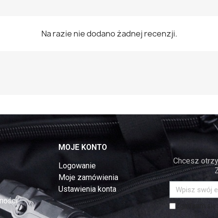
Na razie nie dodano żadnej recenzji.
MOJE KONTO
Chcesz otrzy
Logowanie
Moje zamówienia
Ustawienia konta
ności
Zgadzam się z