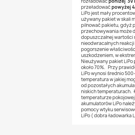
rozładować
poniżej 3V
przeładować
powyżej 4
LiPo jest mały procento
używany pakiet w skali m
pilnować pakietu, gdyż
przechowywania może do
dopuszczalnej wartości m
nieodwracalnych reakcj
pogorszenie właściwości
uszkodzeniem, w ekstre
Nieużywany pakiet LiPo
około 70%. Przy prawid
LiPo wynosi średnio 500-
temperatura w jakiej mo
od pozostałych akumulat
niskich temperaturach.
temperaturze pokojowej
akumulatorów LiPo nale
pomocy wtyku serwisowe
LiPo ( dobra ładowarka 