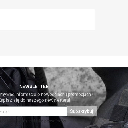
NEWSLETTER
mywać informacje o nowościach i promocjach? 
Zapisz się do naszego newslettera!
Subskrybuj
 regulaminem i polityką prywatności