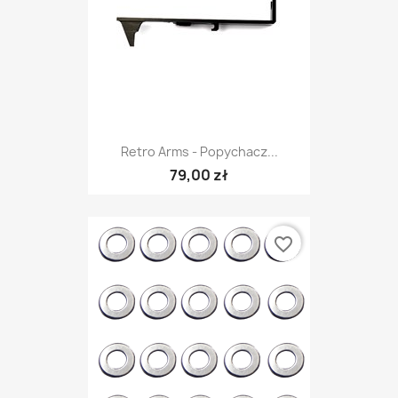
Retro Arms - Popychacz...
79,00 zł
favorite_border