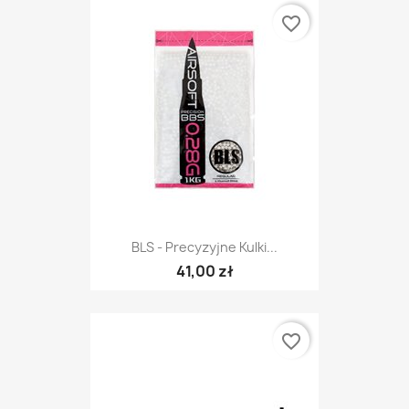
favorite_border
BLS - Precyzyjne Kulki...
41,00 zł
favorite_border