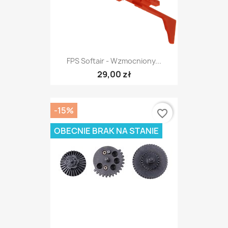
FPS Softair - Wzmocniony...
29,00 zł
-15%
favorite_border
OBECNIE BRAK NA STANIE