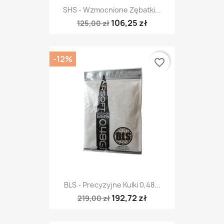
SHS - Wzmocnione Zębatki...
106,25 zł
125,00 zł
-12%
favorite_border
BLS - Precyzyjne Kulki 0,48...
192,72 zł
219,00 zł