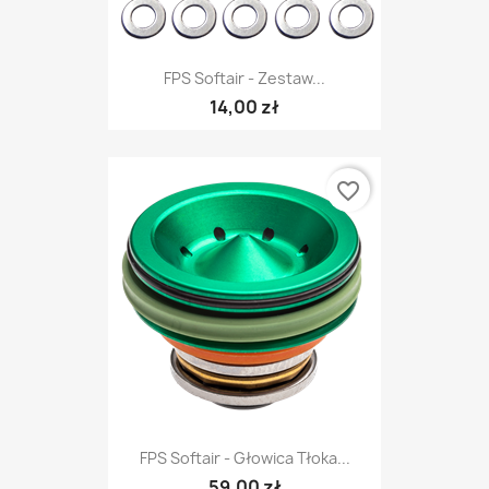
FPS Softair - Zestaw...
14,00 zł
favorite_border
FPS Softair - Głowica Tłoka...
59,00 zł