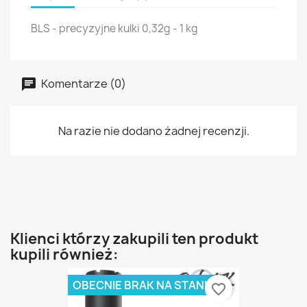
BLS - precyzyjne kulki 0,32g - 1 kg
Komentarze (0)
Na razie nie dodano żadnej recenzji.
Klienci którzy zakupili ten produkt
kupili również:
OBECNIE BRAK NA STANIE
favorite_border