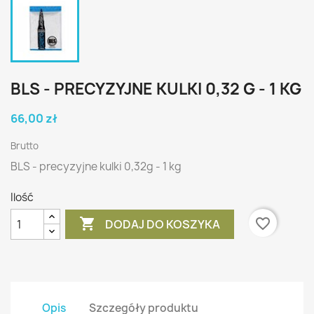
BLS - PRECYZYJNE KULKI 0,32 G - 1 KG
66,00 zł
Brutto
BLS - precyzyjne kulki 0,32g - 1 kg
Ilość

favorite_border
DODAJ DO KOSZYKA
Opis
Szczegóły produktu