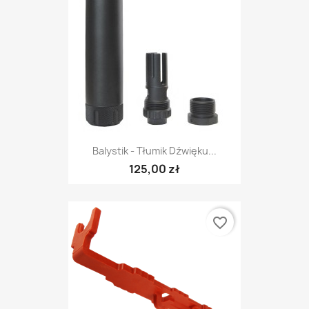
Balystik - Tłumik Dźwięku...
125,00 zł
favorite_border