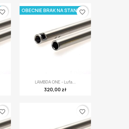
E
OBECNIE BRAK NA STANIE
vorite_border
favorite_border
Szybki podgląd

LAMBDA ONE - Lufa...
320,00 zł
vorite_border
favorite_border