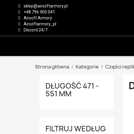
sklep@airsoftarmory.pl
+48 796 900 041
Airsoft Armory
Airsoftarmory_pl
Discord 24/7
Strona główna
Kategorie
Części repli
D
DŁUGOŚĆ 471 -
551 MM
FILTRUJ WEDŁUG