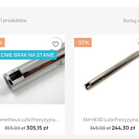
11 produktów.
Sortuj 
%
-30%
favorite_border
fa
CNIE BRAK NA STANIE
Szybki podgląd
Szybki podgląd


ometheus Lufa Precyzyjna...
KM-HEAD Lufa Precyzyjna.
305,15 zł
244,30 zł
359,00 zł
349,00 zł