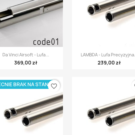
Szybki podgląd
Szybki podgląd


Da Vinci Airsoft - Lufa...
LAMBDA - Lufa Precyzyjna.
369,00 zł
239,00 zł
CNIE BRAK NA STANIE
favorite_border
fa