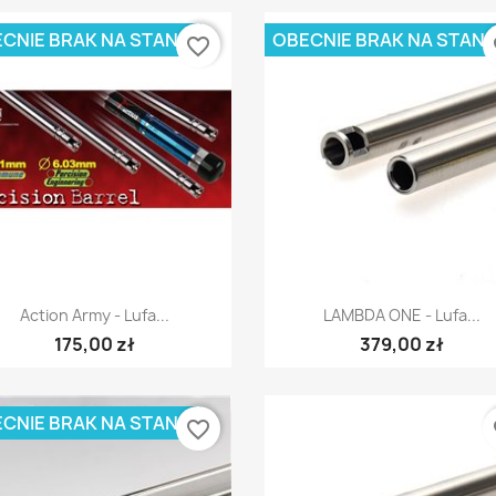
CNIE BRAK NA STANIE
OBECNIE BRAK NA STANI
favorite_border
fa
Szybki podgląd
Szybki podgląd


Action Army - Lufa...
LAMBDA ONE - Lufa...
175,00 zł
379,00 zł
CNIE BRAK NA STANIE
favorite_border
fa