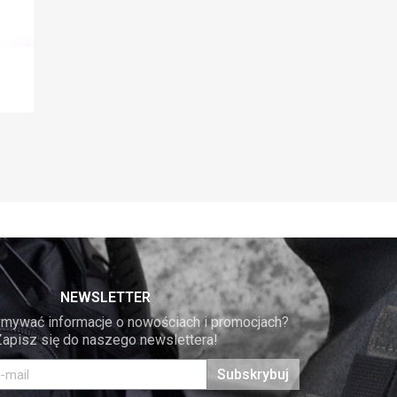
NEWSLETTER
mywać informacje o nowościach i promocjach? 
Zapisz się do naszego newslettera!
Subskrybuj