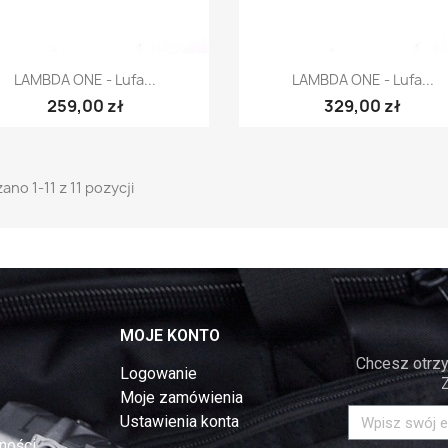
Szybki podgląd
Szybki podgląd


LAMBDA ONE - Lufa...
LAMBDA ONE - Lufa...
259,00 zł
329,00 zł
ano 1-11 z 11 pozycji
MOJE KONTO
Chcesz otrzy
Logowanie
Moje zamówienia
Ustawienia konta
ności