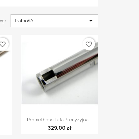

wg:
Trafność
vorite_border
favorite_border
Szybki podgląd

..
Prometheus Lufa Precyzyjna...
329,00 zł