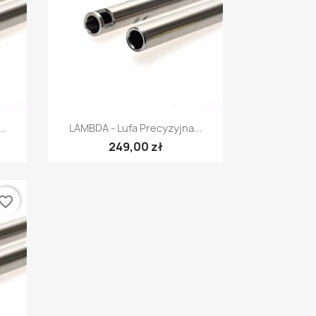
Szybki podgląd

..
LAMBDA - Lufa Precyzyjna...
249,00 zł
vorite_border