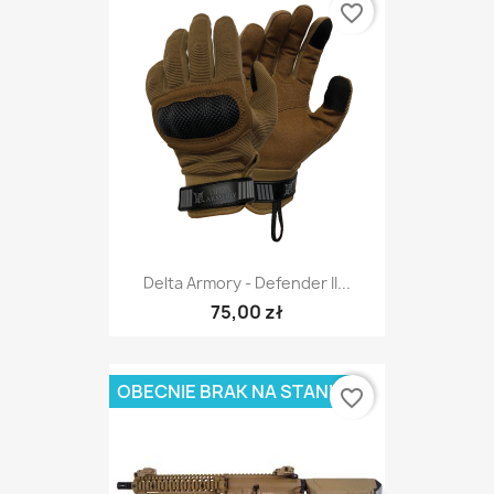
favorite_border
Delta Armory - Defender II...
75,00 zł
OBECNIE BRAK NA STANIE
favorite_border