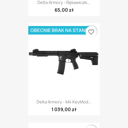
Delta Armory - Rękawiczki...
65,00 zł
OBECNIE BRAK NA STANIE
favorite_border
Delta Armory - M4 KeyMod...
1 039,00 zł