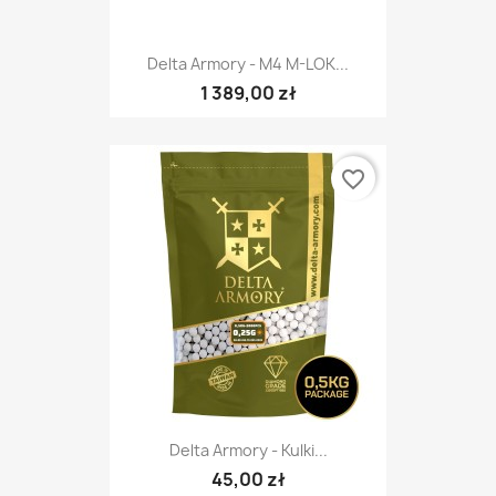
Delta Armory - M4 M-LOK...
1 389,00 zł
favorite_border
Delta Armory - Kulki...
45,00 zł