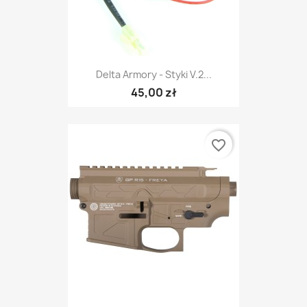
Delta Armory - Styki V.2...
45,00 zł
favorite_border