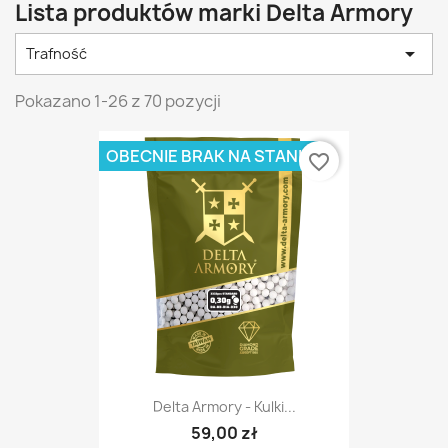
Lista produktów marki Delta Armory

Trafność
Pokazano 1-26 z 70 pozycji
OBECNIE BRAK NA STANIE
favorite_border
Delta Armory - Kulki...
59,00 zł