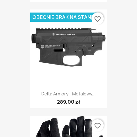
OBECNIE BRAK NA STANIE
favorite_border
Delta Armory - Metalowy...
289,00 zł
favorite_border