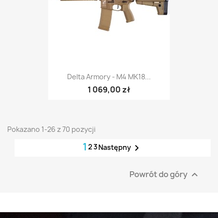
Delta Armory - M4 MK18...
1 069,00 zł
Pokazano 1-26 z 70 pozycji
1
2
3

Następny
Powrót do góry
