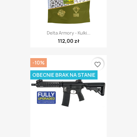
Delta Armory - Kulki...
112,00 zł
-10%
favorite_border
OBECNIE BRAK NA STANIE