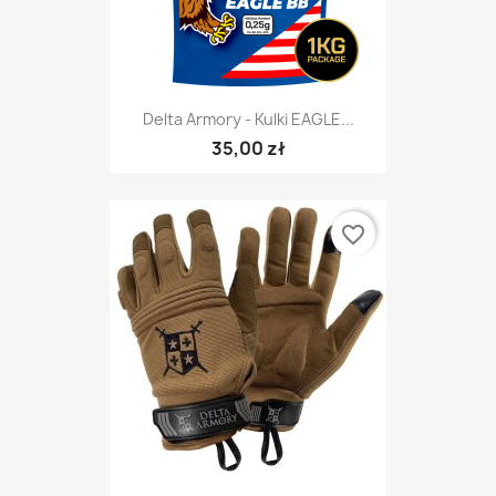
Delta Armory - Kulki EAGLE...
35,00 zł
favorite_border