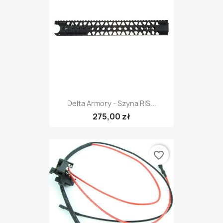
Delta Armory - Szyna RIS...
275,00 zł
favorite_border