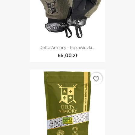
Delta Armory - Rękawiczki...
65,00 zł
favorite_border