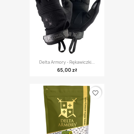
Delta Armory - Rękawiczki...
65,00 zł
favorite_border