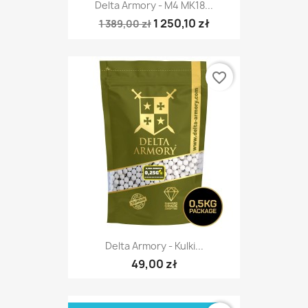
Delta Armory - M4 MK18...
1 250,10 zł
1 389,00 zł
favorite_border
Delta Armory - Kulki...
49,00 zł