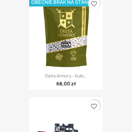
OBECNIE BRAK NA STANIE
favorite_border
Delta Armory - Kulki...
68,00 zł
favorite_border