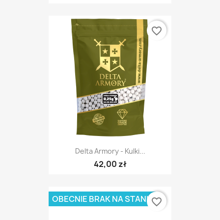
favorite_border
Delta Armory - Kulki...
42,00 zł
OBECNIE BRAK NA STANIE
favorite_border