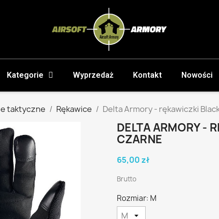
Kategorie
Wyprzedaż
Kontakt
Nowości
e taktyczne
Rękawice
Delta Armory - rękawiczki Blac
DELTA ARMORY - R
CZARNE
65,00 zł
Brutto
Rozmiar: M