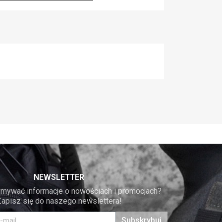
NEWSLETTER
mywać informacje o nowościach i promocjach? 
Zapisz się do naszego newslettera!
Subskrybuj