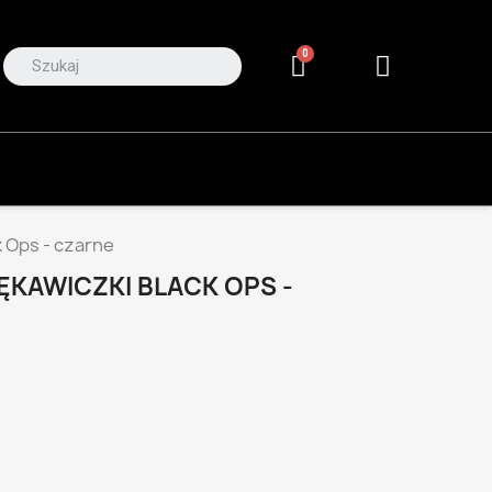
k Ops - czarne
ĘKAWICZKI BLACK OPS -