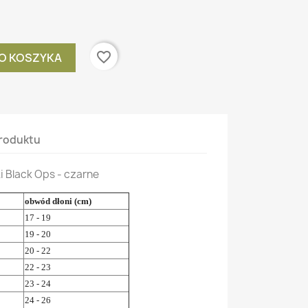
favorite_border
O KOSZYKA
roduktu
i Black Ops - czarne
obwód dłoni (cm)
17 - 19
19 - 20
20 - 22
22 - 23
23 - 24
24 - 26