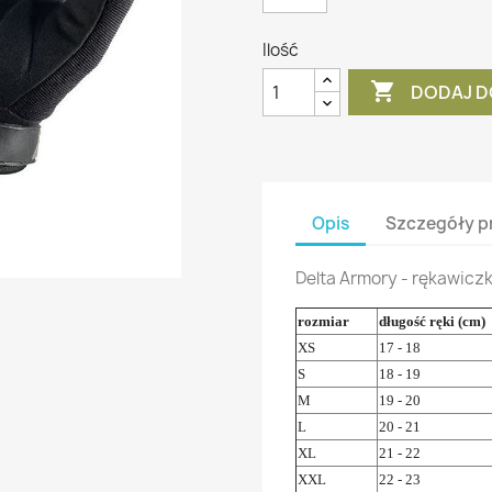
Ilość

DODAJ D
Opis
Szczegóły p
Delta Armory - rękawiczk
rozmiar
długość ręki (cm)
XS
17 - 18
S
18 - 19
M
19 - 20
L
20 - 21
XL
21 - 22
XXL
22 - 23