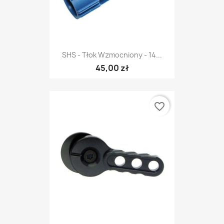
SHS - Tłok Wzmocniony - 14...
45,00 zł
favorite_border