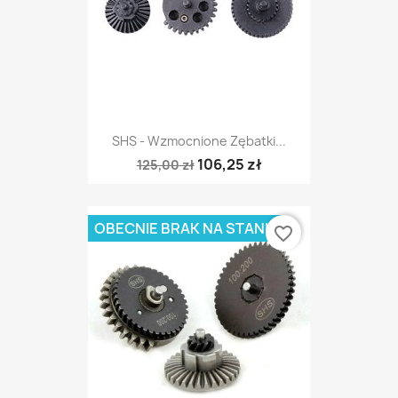
SHS - Wzmocnione Zębatki...
106,25 zł
125,00 zł
OBECNIE BRAK NA STANIE
favorite_border