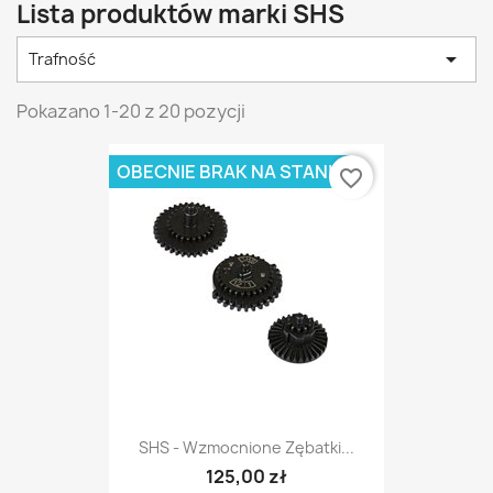
Lista produktów marki SHS

Trafność
Pokazano 1-20 z 20 pozycji
OBECNIE BRAK NA STANIE
favorite_border
SHS - Wzmocnione Zębatki...
125,00 zł