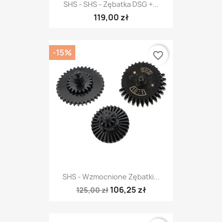
SHS - SHS - Zębatka DSG +...
119,00 zł
-15%
favorite_border
SHS - Wzmocnione Zębatki...
106,25 zł
125,00 zł