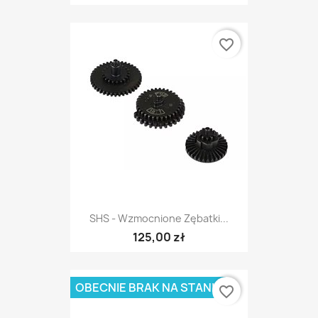
favorite_border
SHS - Wzmocnione Zębatki...
125,00 zł
OBECNIE BRAK NA STANIE
favorite_border