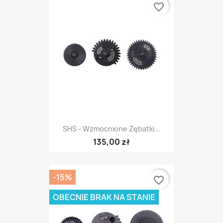
favorite_border
SHS - Wzmocnione Zębatki...
135,00 zł
-15%
favorite_border
OBECNIE BRAK NA STANIE