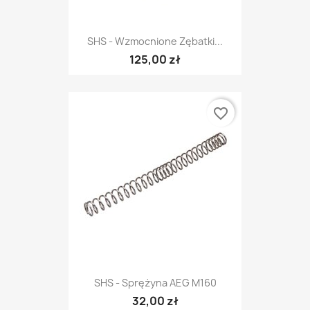
SHS - Wzmocnione Zębatki...
125,00 zł
favorite_border
SHS - Sprężyna AEG M160
32,00 zł