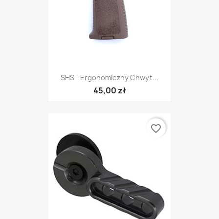
SHS - Ergonomiczny Chwyt...
45,00 zł
favorite_border