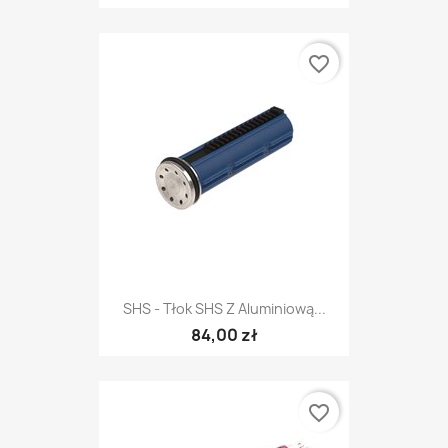
favorite_border
SHS - Tłok SHS Z Aluminiową...
84,00 zł
favorite_border