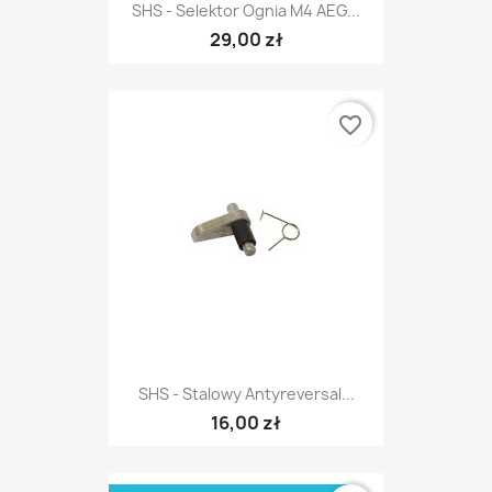
SHS - Selektor Ognia M4 AEG...
29,00 zł
favorite_border
SHS - Stalowy Antyreversal...
16,00 zł