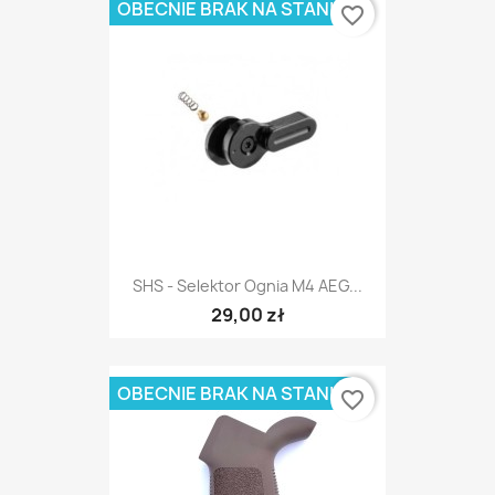
OBECNIE BRAK NA STANIE
favorite_border
SHS - Selektor Ognia M4 AEG...
29,00 zł
OBECNIE BRAK NA STANIE
favorite_border