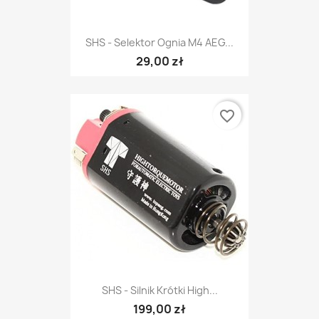
SHS - Selektor Ognia M4 AEG...
29,00 zł
favorite_border
SHS - Silnik Krótki High...
199,00 zł