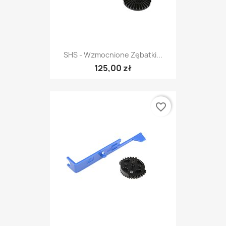
SHS - Wzmocnione Zębatki...
125,00 zł
favorite_border