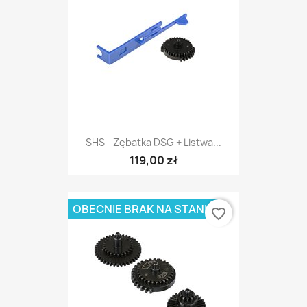
SHS - Zębatka DSG + Listwa...
119,00 zł
OBECNIE BRAK NA STANIE
favorite_border