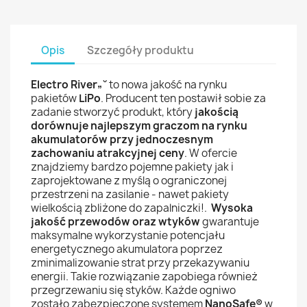
Opis
Szczegóły produktu
Electro River„˘
to nowa jakość na rynku
pakietów
LiPo
. Producent ten postawił sobie za
zadanie stworzyć produkt, który
jakością
dorównuje najlepszym graczom na rynku
akumulatorów przy jednoczesnym
zachowaniu atrakcyjnej ceny
. W ofercie
znajdziemy bardzo pojemne pakiety jak i
zaprojektowane z myślą o ograniczonej
przestrzeni na zasilanie - nawet pakiety
wielkością zbliżone do zapalniczki!.
Wysoka
jakość przewodów oraz wtyków
gwarantuje
maksymalne wykorzystanie potencjału
energetycznego akumulatora poprzez
zminimalizowanie strat przy przekazywaniu
energii. Takie rozwiązanie zapobiega również
przegrzewaniu się styków. Każde ogniwo
zostało zabezpieczone systemem
NanoSafe®
w