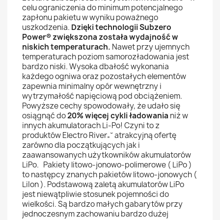
celu ograniczenia do minimum potencjalnego
zapłonu pakietu w wyniku poważnego
uszkodzenia.
Dzięki technologii Subzero
Power® zwiększona została wydajność w
niskich temperaturach.
Nawet przy ujemnych
temperaturach poziom samorozładowania jest
bardzo niski. Wysoka dbałość wykonania
każdego ogniwa oraz pozostałych elementów
zapewnia minimalny opór wewnętrzny i
wytrzymałość napięciową pod obciążeniem.
Powyższe cechy spowodowały, że udało się
osiągnąć do
20% więcej cykli ładowania
niż w
innych akumulatorach Li-Po! Czyni to z
produktów Electro River„˘ atrakcyjną ofertę
zarówno dla początkujących jak i
zaawansowanych użytkowników akumulatorów
LiPo. Pakiety litowo-jonowo-polimerowe ( LiPo )
to następcy znanych pakietów litowo-jonowych (
LiIon ). Podstawową zaletą akumulatorów LiPo
jest niewątpliwie stosunek pojemności do
wielkości. Są bardzo małych gabarytów przy
jednoczesnym zachowaniu bardzo dużej