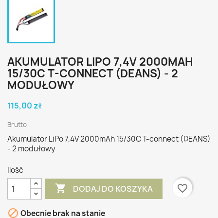
AKUMULATOR LIPO 7,4V 2000MAH
15/30C T-CONNECT (DEANS) - 2
MODUŁOWY
115,00 zł
Brutto
Akumulator LiPo 7,4V 2000mAh 15/30C T-connect (DEANS)
- 2 modułowy
Ilość

favorite_border
DODAJ DO KOSZYKA

Obecnie brak na stanie