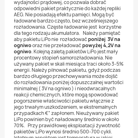
wydajności prądowej, co pozwala dobrać
odpowiedni pakiet praktycznie do każdej repliki
AEG. Nie posiadają efektu pamięci. Mogą być
ładowane bardzo często, bez wcześniejszego
rozładowania. Częste ładowanie jest korzystne
dla tego rodzaju akumulatora. Należy pamiętać
aby pakietu LiPo nie rozładować
poniżej 3V na
ogniwo
oraz nie przeładować
powyżej 4,2V na
ogniwo
. Kolejną zaletą pakietów LiPo jest mały
procentowy stopień samorozładowania. Nie
używany pakiet w skali miesiąca traci około 3-5%
energii. Należy pilnować pakietu, gdyż podczas
bardzo długiego przechowywania może dojść
do rozładowania poniżej dopuszczalnej wartości
minimalnej ( 3V na ogniwo ) i nieodwracalnych
reakcji chemicznych, które mogą spowodować
pogorszenie właściwości pakietu włącznie z
jego trwałym uszkodzeniem, w ekstremalnych
przypadkach €“ zapłonem. Nieużywany pakiet
LiPo powinien być naładowany średnio w około
70%. Przy prawidłowej eksploatacji żywotność
pakietów LiPo wynosi średnio 500-700 cykli.
Istotnym aspektem jest temperatura w jakiej