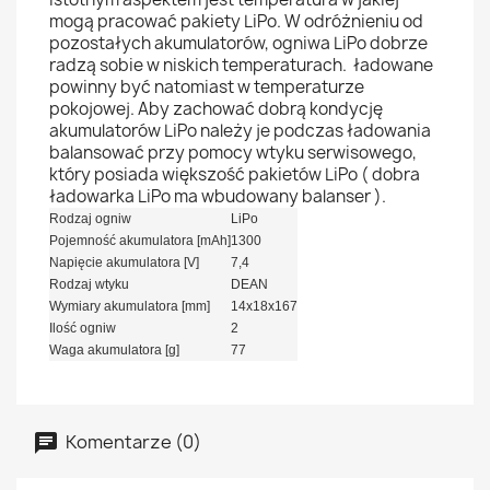
mogą pracować pakiety LiPo. W odróżnieniu od
pozostałych akumulatorów, ogniwa LiPo dobrze
radzą sobie w niskich temperaturach. ładowane
powinny być natomiast w temperaturze
pokojowej. Aby zachować dobrą kondycję
akumulatorów LiPo należy je podczas ładowania
balansować przy pomocy wtyku serwisowego,
który posiada większość pakietów LiPo ( dobra
ładowarka LiPo ma wbudowany balanser ).
Rodzaj ogniw
LiPo
Pojemność akumulatora [mAh]
1300
Napięcie akumulatora [V]
7,4
Rodzaj wtyku
DEAN
Wymiary akumulatora [mm]
14x18x167
Ilość ogniw
2
Waga akumulatora [g]
77
Komentarze (0)