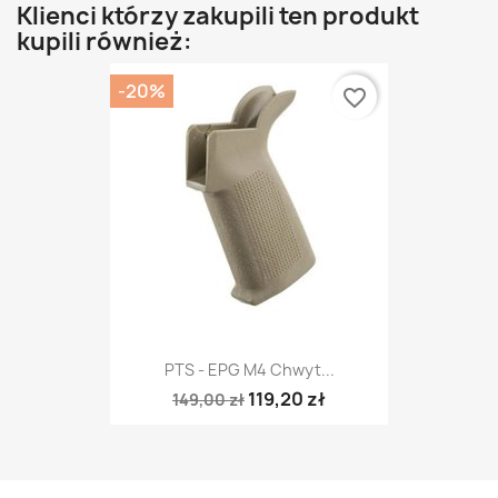
Klienci którzy zakupili ten produkt
kupili również:
-20%
favorite_border
PTS - EPG M4 Chwyt...
119,20 zł
149,00 zł