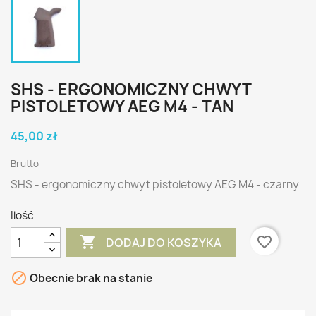
SHS - ERGONOMICZNY CHWYT
PISTOLETOWY AEG M4 - TAN
45,00 zł
Brutto
SHS - ergonomiczny chwyt pistoletowy AEG M4 - czarny
Ilość

favorite_border
DODAJ DO KOSZYKA

Obecnie brak na stanie