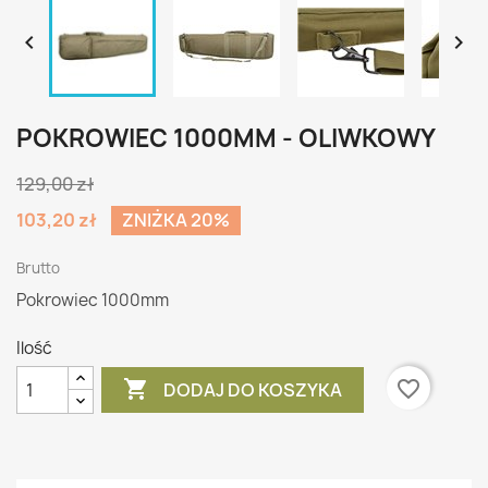


POKROWIEC 1000MM - OLIWKOWY
129,00 zł
103,20 zł
ZNIŻKA 20%
Brutto
Pokrowiec 1000mm
Ilość

favorite_border
DODAJ DO KOSZYKA