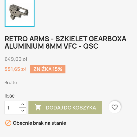
RETRO ARMS - SZKIELET GEARBOXA
ALUMINIUM 8MM VFC - QSC
649,00 zł
551,65 zł
ZNIŻKA 15%
Brutto
Ilość

favorite_border
DODAJ DO KOSZYKA

Obecnie brak na stanie