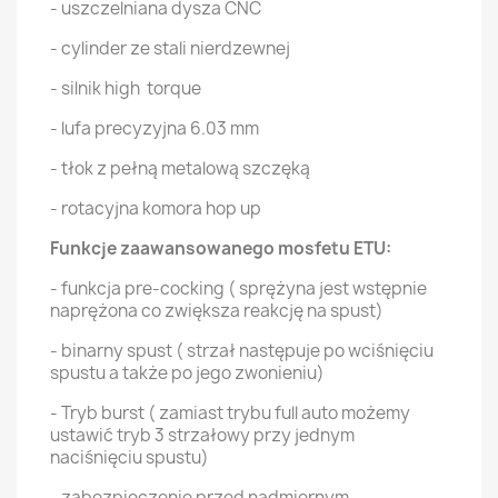
- uszczelniana dysza CNC
- cylinder ze stali nierdzewnej
- silnik high torque
- lufa precyzyjna 6.03 mm
- tłok z pełną metalową szczęką
- rotacyjna komora hop up
Funkcje zaawansowanego mosfetu ETU:
- funkcja pre-cocking ( sprężyna jest wstępnie
naprężona co zwiększa reakcję na spust)
- binarny spust ( strzał następuje po wciśnięciu
spustu a także po jego zwonieniu)
- Tryb burst ( zamiast trybu full auto możemy
ustawić tryb 3 strzałowy przy jednym
naciśnięciu spustu)
- zabezpieczenie przed nadmiernym