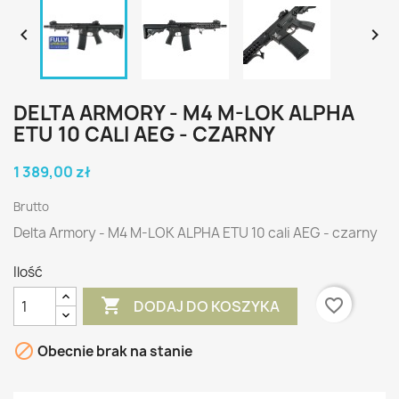


DELTA ARMORY - M4 M-LOK ALPHA
ETU 10 CALI AEG - CZARNY
1 389,00 zł
Brutto
Delta Armory - M4 M-LOK ALPHA ETU 10 cali AEG - czarny
Ilość

favorite_border
DODAJ DO KOSZYKA

Obecnie brak na stanie