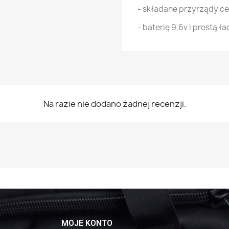
- składane przyrządy c
- baterię 9,6v i prostą 
Na razie nie dodano żadnej recenzji.
MOJE KONTO