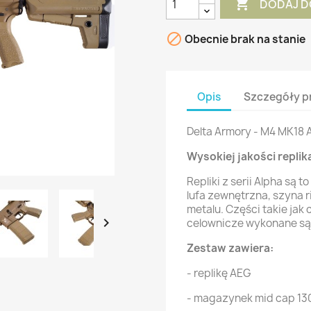

DODAJ D

Obecnie brak na stanie
Opis
Szczegóły p
Delta Armory - M4 MK18 
Wysokiej jakości replik
Repliki z serii Alpha są 
lufa zewnętrzna, szyna 
metalu. Części takie jak

celownicze wykonane są 
Zestaw zawiera:
- replikę AEG
- magazynek mid cap 130