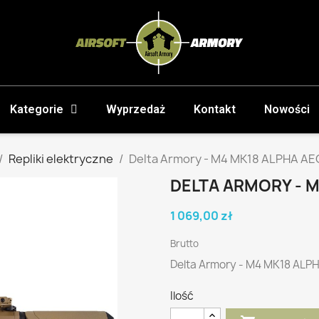
Kategorie
Wyprzedaż
Kontakt
Nowości
Repliki elektryczne
Delta Armory - M4 MK18 ALPHA AEG
DELTA ARMORY - M
1 069,00 zł
Brutto
Delta Armory - M4 MK18 ALPH
Ilość