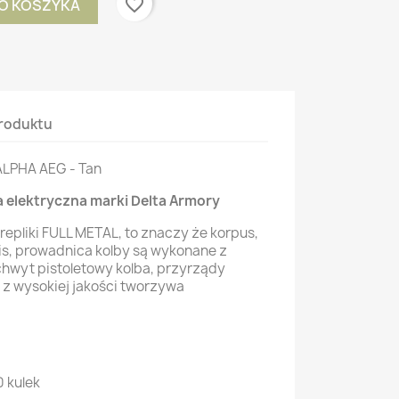
favorite_border
O KOSZYKA
roduktu
ALPHA AEG - Tan
a elektryczna marki Delta Armory
to repliki FULL METAL, to znaczy że korpus,
ris, prowadnica kolby są wykonane z
 chwyt pistoletowy kolba, przyrządy
z wysokiej jakości tworzywa
 kulek