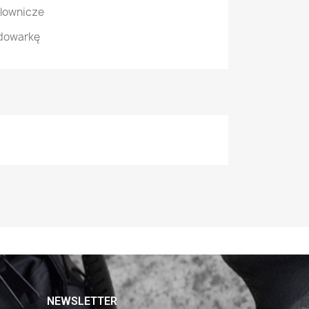
elownicze
ładowarkę
NEWSLETTER