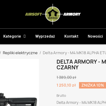
Kategorie
Wyprzedaż
Kontakt
Nowości
Repliki elektryczne
Delta Armory - M4 MK18 ALPHA ET
DELTA ARMORY - M
CZARNY
1 389,00 zł
1 250,10 zł
ZNIŻKA 10%
Brutto
Delta Armory - M4 MK18 ALP