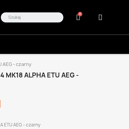
U AEG - czarny
4 MK18 ALPHA ETU AEG -
HA ETU AEG - czarny