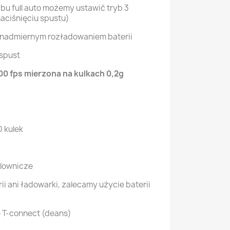
rybu full auto możemy ustawić tryb 3
aciśnięciu spustu)
 nadmiernym rozładowaniem baterii
 spust
0 fps mierzona na kulkach 0,2g
 kulek
elownicze
ii ani ładowarki, zalecamy użycie baterii
 T-connect (deans)