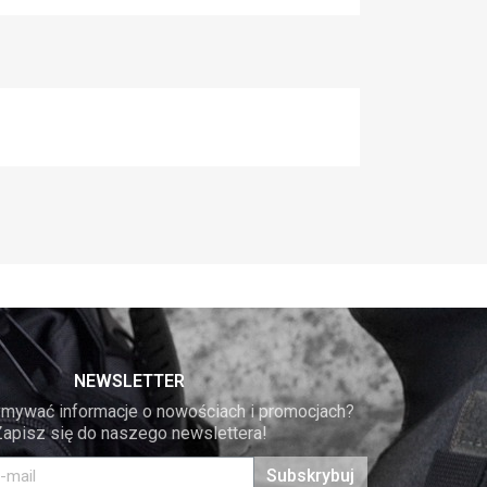
NEWSLETTER
mywać informacje o nowościach i promocjach? 
Zapisz się do naszego newslettera!
Subskrybuj