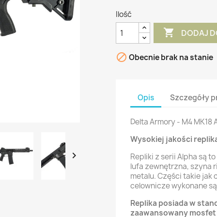
Ilość

DODAJ D

Obecnie brak na stanie
Opis
Szczegóły p
Delta Armory - M4 MK18 
Wysokiej jakości replik

Repliki z serii Alpha są 
lufa zewnętrzna, szyna 
metalu. Części takie jak
celownicze wykonane są 
Replika posiada w stan
zaawansowany mosfet 