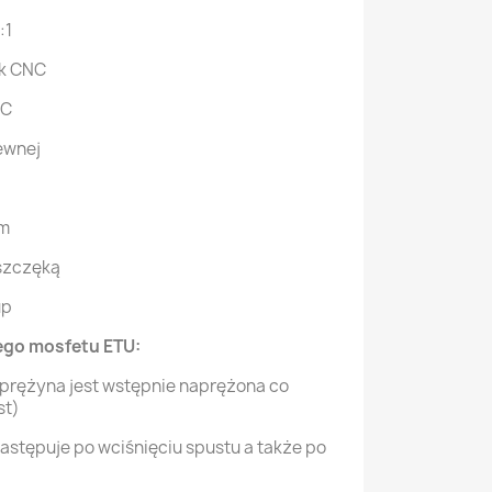
:1
ok CNC
NC
zewnej
mm
 szczęką
up
go mosfetu ETU:
 sprężyna jest wstępnie naprężona co
st)
 następuje po wciśnięciu spustu a także po