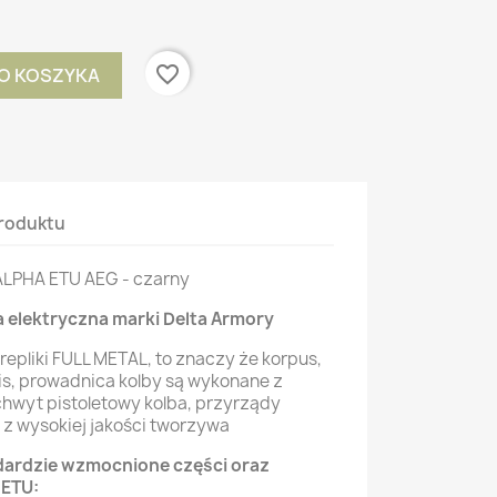
favorite_border
O KOSZYKA
roduktu
ALPHA ETU AEG - czarny
a elektryczna marki Delta Armory
to repliki FULL METAL, to znaczy że korpus,
ris, prowadnica kolby są wykonane z
 chwyt pistoletowy kolba, przyrządy
z wysokiej jakości tworzywa
dardzie wzmocnione części oraz
ETU: