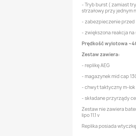
- Tryb burst ( zamiast t
strzałowy przy jednym n
- zabezpieczenie przed
- zwiększona reakcja na
Prędkość wylotowa ~40
Zestaw zawiera:
- replikę AEG
- magazynek mid cap 130
- chwyt taktyczny m-lok
- składane przyrządy c
Zestaw nie zawiera bater
lipo 11.1 v
Replika posiada wtyczkę