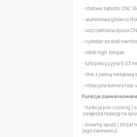
- stalowe zębatki CNC 16
- aluminiowa głowica tł
- uszczelniana dysza C
- cylinder ze stali nierd
- silnik high torque
- lufa precyzyjna 6.03 
- tłok z pełną metalową
- rotacyjna komora hop 
Funkcje zaawansowane
- funkcja pre-cocking (
zwiększa reakcję na spu
- binarny spust ( strzał
jego zwonieniu)