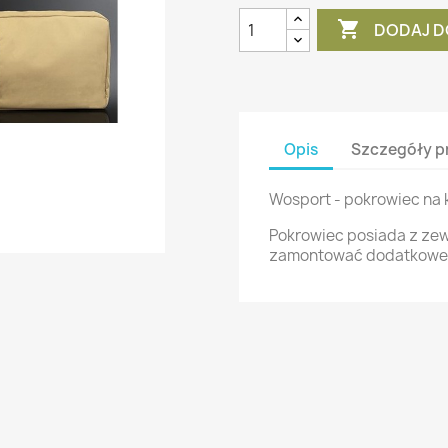

DODAJ D
Opis
Szczegóły p
Wosport - pokrowiec na 
Pokrowiec posiada z zew
zamontować dodatkowe 