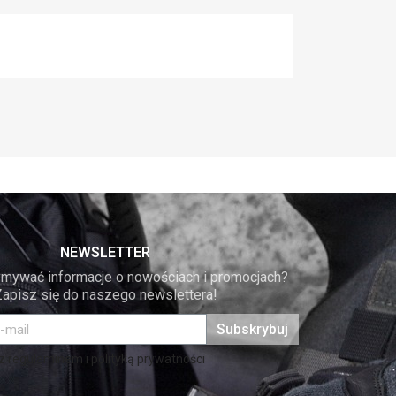
NEWSLETTER
mywać informacje o nowościach i promocjach? 
Zapisz się do naszego newslettera!
Subskrybuj
 regulaminem i polityką prywatności