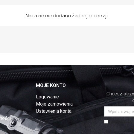
Na razie nie dodano żadnej recenzji.
MOJE KONTO
Chcesz otrzy
Logowanie
Moje zamówienia
Ustawienia konta
ności
Zgadzam się z