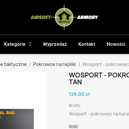
Kategorie
Wyprzedaż
Kontakt
Nowości
e taktyczne
Pokrowce na repliki
Wosport - pokrowiec 
WOSPORT - POKRO
TAN
129,00 zł
Brutto
Wosport - pokrowiec na kara
Ilość