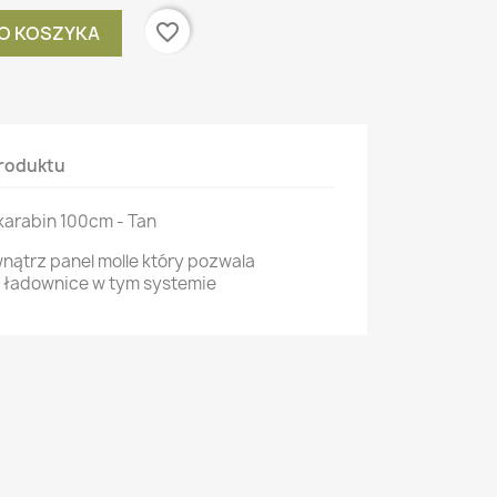
favorite_border
O KOSZYKA
roduktu
karabin 100cm - Tan
nątrz panel molle który pozwala
ładownice w tym systemie