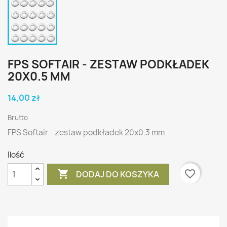
FPS SOFTAIR - ZESTAW PODKŁADEK
20X0.5 MM
14,00 zł
Brutto
FPS Softair - zestaw podkładek 20x0.3 mm
Ilość

favorite_border
DODAJ DO KOSZYKA