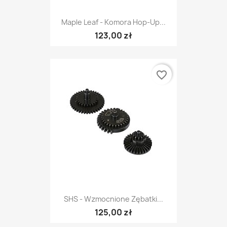
Maple Leaf - Komora Hop-Up...
123,00 zł
favorite_border
SHS - Wzmocnione Zębatki...
125,00 zł