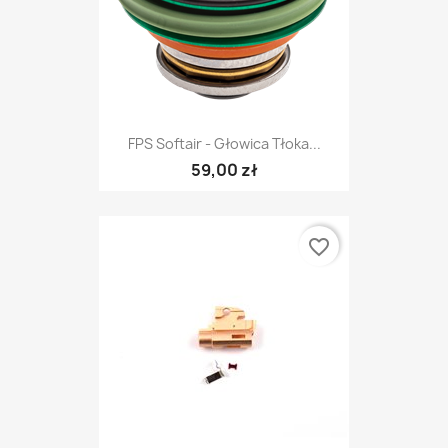
FPS Softair - Głowica Tłoka...
59,00 zł
favorite_border