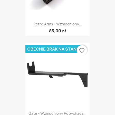
Retro Arms - Wzmocniony...
85,00 zł
OBECNIE BRAK NA STANIE
favorite_border
Gate - Wzmocniony Popychacz...