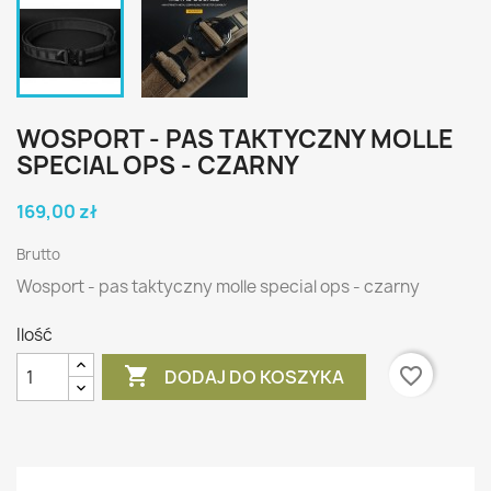
WOSPORT - PAS TAKTYCZNY MOLLE
SPECIAL OPS - CZARNY
169,00 zł
Brutto
Wosport - pas taktyczny molle special ops - czarny
Ilość

favorite_border
DODAJ DO KOSZYKA