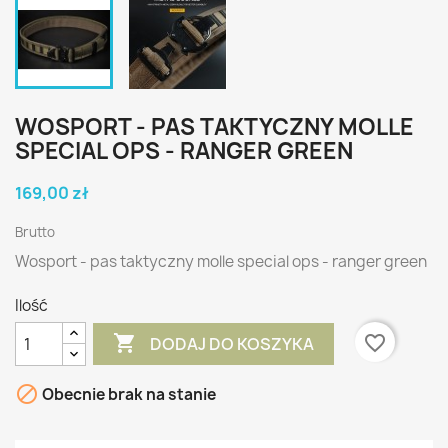
WOSPORT - PAS TAKTYCZNY MOLLE
SPECIAL OPS - RANGER GREEN
169,00 zł
Brutto
Wosport - pas taktyczny molle special ops - ranger green
Ilość

favorite_border
DODAJ DO KOSZYKA

Obecnie brak na stanie