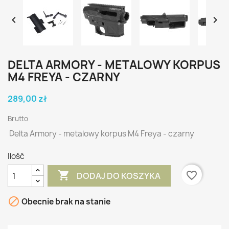


DELTA ARMORY - METALOWY KORPUS
M4 FREYA - CZARNY
289,00 zł
Brutto
Delta Armory - metalowy korpus M4 Freya - czarny
Ilość

favorite_border
DODAJ DO KOSZYKA

Obecnie brak na stanie