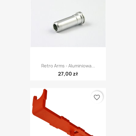
Retro Arms - Aluminiowa...
27,00 zł
favorite_border