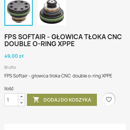
FPS SOFTAIR - GŁOWICA TŁOKA CNC
DOUBLE O-RING XPPE
49,00 zł
Brutto
FPS Softair - głowica tłoka CNC double o-ring XPPE
Ilość

favorite_border
DODAJ DO KOSZYKA