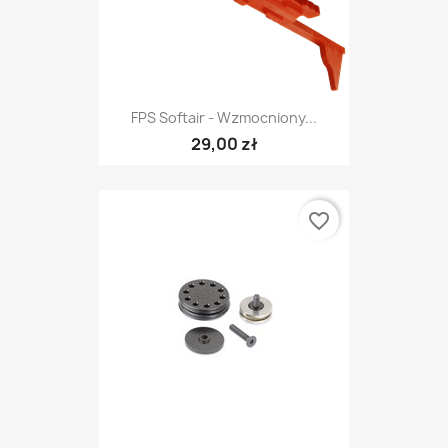
FPS Softair - Wzmocniony...
29,00 zł
favorite_border