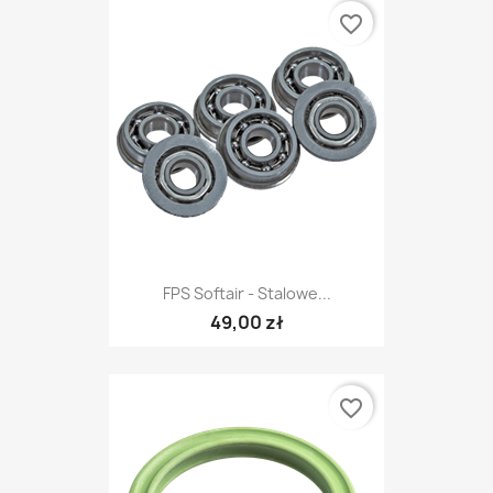
favorite_border
FPS Softair - Stalowe...
49,00 zł
favorite_border