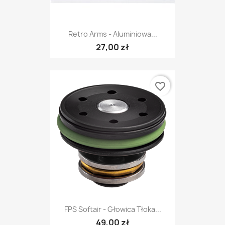
Retro Arms - Aluminiowa...
27,00 zł
favorite_border
FPS Softair - Głowica Tłoka...
49,00 zł