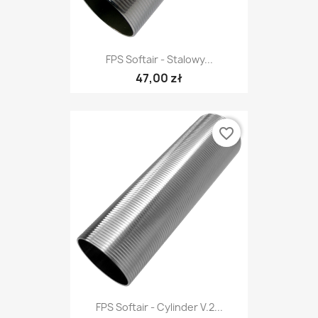
FPS Softair - Stalowy...
47,00 zł
favorite_border
FPS Softair - Cylinder V.2...