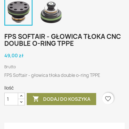
FPS SOFTAIR - GŁOWICA TŁOKA CNC
DOUBLE O-RING TPPE
49,00 zł
Brutto
FPS Softair - głowica tłoka double o-ring TPPE
Ilość

favorite_border
DODAJ DO KOSZYKA