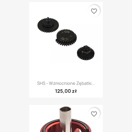
favorite_border
SHS - Wzmocnione Zębatki...
125,00 zł
favorite_border