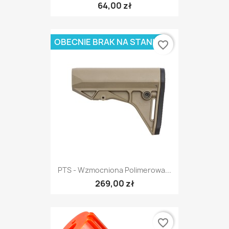
64,00 zł
OBECNIE BRAK NA STANIE
favorite_border
PTS - Wzmocniona Polimerowa...
269,00 zł
favorite_border