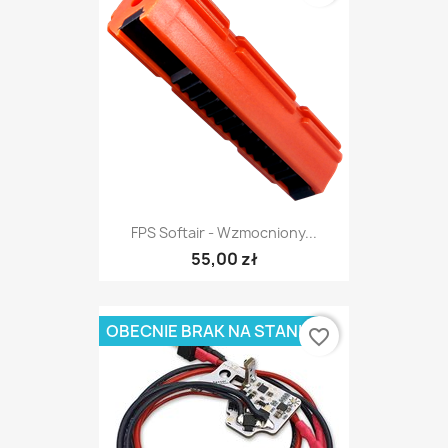
FPS Softair - Wzmocniony...
55,00 zł
OBECNIE BRAK NA STANIE
favorite_border