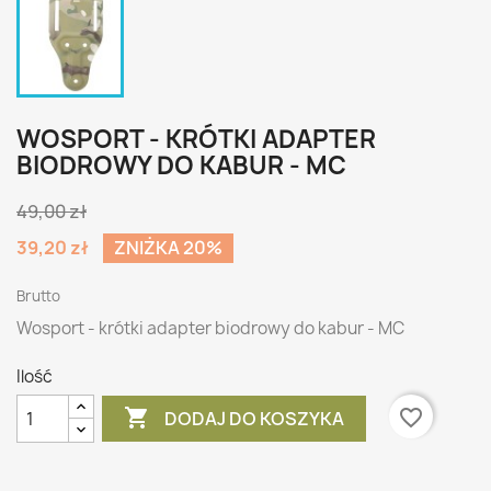
WOSPORT - KRÓTKI ADAPTER
BIODROWY DO KABUR - MC
49,00 zł
39,20 zł
ZNIŻKA 20%
Brutto
Wosport - krótki adapter biodrowy do kabur - MC
Ilość

favorite_border
DODAJ DO KOSZYKA