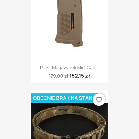
PTS - Magazynek Mid-Cap...
152,15 zł
179,00 zł
OBECNIE BRAK NA STANIE
favorite_border