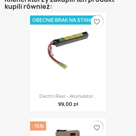
kupili również:
OBECNIE BRAK NA STANIE
favorite_border
Electro River - Akumulator...
99,00 zł
-15%
favorite_border