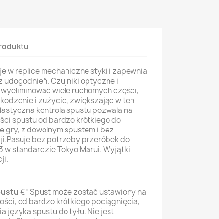
roduktu
je w replice mechaniczne styki i zapewnia
z udogodnień. Czujniki optyczne i
wyeliminować wiele ruchomych części,
kodzenie i zużycie, zwiększając w ten
astyczna kontrola spustu pozwala na
ści spustu od bardzo krótkiego do
ie gry, z dowolnym spustem i bez
i.Pasuje bez potrzeby przeróbek do
 w standardzie Tokyo Marui. Wyjątki
cji.
pustu
€“ Spust może zostać ustawiony na
ości, od bardzo krótkiego pociągnięcia,
a języka spustu do tyłu. Nie jest