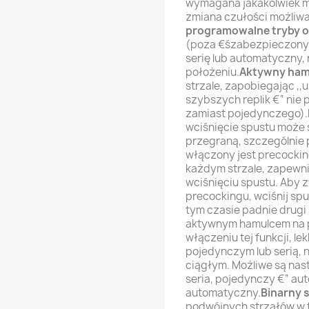
wymagana jakakolwiek mo
zmiana czułości możliwa
programowalne tryby o
(poza €śzabezpieczony
serię lub automatyczny, 
położeniu.
Aktywny ham
strzale, zapobiegając ,,
szybszych replik €“ nie
zamiast pojedynczego).
wciśnięcie spustu może
przegraną, szczególnie
włączony jest precocking
każdym strzale, zapewni
wciśnięciu spustu. Aby 
precockingu, wciśnij spu
tym czasie padnie drugi 
aktywnym hamulcem na 
włączeniu tej funkcji, l
pojedynczym lub serią, 
ciągłym. Możliwe są nas
seria, pojedynczy €“ au
automatyczny.
Binarny 
podwójnych strzałów w 