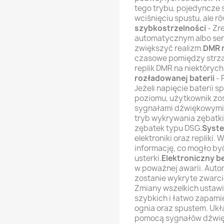
tego trybu, pojedyncze 
wciśnięciu spustu, ale r
szybkostrzelności
- Zr
automatycznym albo seri
zwiększyć realizm.
DMR 
czasowe pomiędzy strza
replik DMR na niektóryc
rozładowanej baterii
- 
Jeżeli napięcie baterii 
poziomu, użytkownik zos
sygnałami dźwiękowymi 
tryb wykrywania zębatki
zębatek typu DSG.
Syste
elektroniki oraz repliki
informację, co mogło by
usterki.
Elektroniczny b
w poważnej awarii. Autom
zostanie wykryte zwarci
Zmiany wszelkich ustaw
szybkich i łatwo zapami
ognia oraz spustem. Ukł
pomocą sygnałów dźwięk