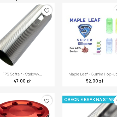
favorite_border
fa
Szybki podgląd
Szybki podgląd


FPS Softair - Stalowy...
Maple Leaf - Gumka Hop-Up
47,00 zł
52,00 zł
OBECNIE BRAK NA STANI
favorite_border
fa