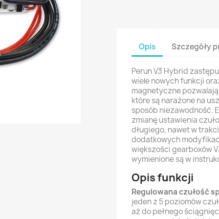
Opis
Szczegóły p
Perun V3 Hybrid zastępu
wiele nowych funkcji ora
magnetyczne pozwalają 
które są narażone na usz
sposób niezawodność. El
zmianę ustawienia czuło
długiego, nawet w trakc
dodatkowych modyfikacj
większości gearboxów V3
wymienione są w instruk
Opis funkcji
Regulowana czułość s
jeden z 5 poziomów czuł
aż do pełnego ściągnięci