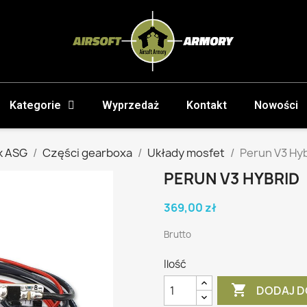
Kategorie
Wyprzedaż
Kontakt
Nowości
k ASG
Części gearboxa
Układy mosfet
Perun V3 Hy
PERUN V3 HYBRID
369,00 zł
Brutto
Ilość

DODAJ D