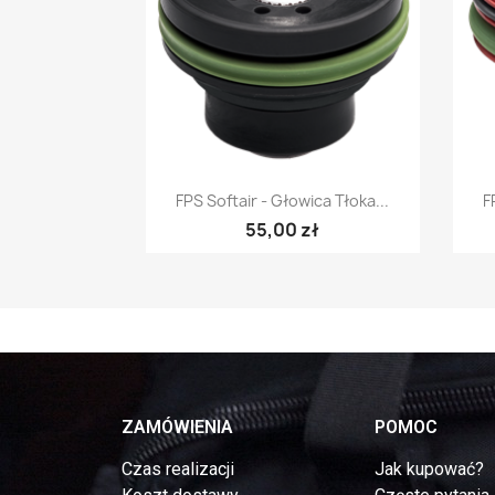
Szybki podgląd

FPS Softair - Głowica Tłoka...
F
55,00 zł
ZAMÓWIENIA
POMOC
Czas realizacji
Jak kupować?