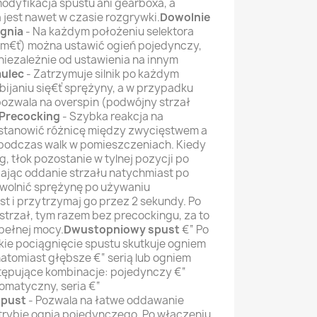
dyfikacja spustu ani gearboxa, a
 jest nawet w czasie rozgrywki.
Dowolnie
gnia
- Na każdym położeniu selektora
m€ť) można ustawić ogień pojedynczy,
niezależnie od ustawienia na innym
ulec
- Zatrzymuje silnik po każdym
ubijaniu się€ť sprężyny, a w przypadku
 pozwala na overspin (podwójny strzał
Precocking
- Szybka reakcja na
 stanowić różnicę między zwycięstwem a
 podczas walk w pomieszczeniach. Kiedy
, tłok pozostanie w tylnej pozycji po
ając oddanie strzału natychmiast po
zwolnić sprężynę po używaniu
st i przytrzymaj go przez 2 sekundy. Po
strzał, tym razem bez precockingu, za to
pełnej mocy.
Dwustopniowy spust
€“ Po
ekkie pociągnięcie spustu skutkuje ogniem
natomiast głębsze €“ serią lub ogniem
tępujące kombinacje: pojedynczy €“
tomatyczny, seria €“
spust
- Pozwala na łatwe oddawanie
trybie ognia pojedynczego. Po włączeniu