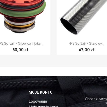
Szybki podgląd
Szybki podgląd


PS Softair - Głowica Tłoka...
FPS Softair - Stalowy...
63,00 zł
47,00 zł
MOJE KONTO
Chcesz otrzy
Logowanie