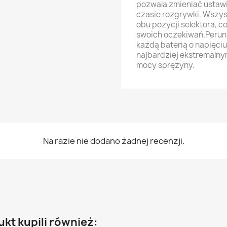
pozwala zmieniać ustaw
czasie rozgrywki. Wszyst
obu pozycji selektora, c
swoich oczekiwań.Perun
każdą baterią o napięciu
najbardziej ekstremalny
mocy sprężyny.
Na razie nie dodano żadnej recenzji.
ukt kupili również: