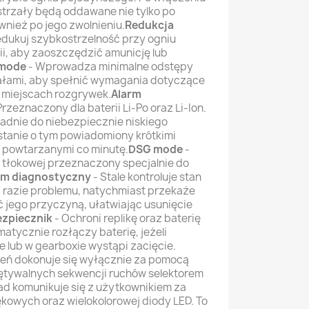
strzały będą oddawane nie tylko po
ównież po jego zwolnieniu.
Redukcja
edukuj szybkostrzelność przy ogniu
i, aby zaoszczędzić amunicję lub
mode
- Wprowadza minimalne odstępy
łami, aby spełnić wymagania dotyczące
h miejscach rozgrywek.
Alarm
Przeznaczony dla baterii Li-Po oraz Li-Ion.
spadnie do niebezpiecznie niskiego
tanie o tym powiadomiony krótkimi
powtarzanymi co minutę.
DSG mode
-
 tłokowej przeznaczony specjalnie do
m diagnostyczny
- Stale kontroluje stan
. W razie problemu, natychmiast przekaże
ć jego przyczyną, ułatwiając usunięcie
ezpiecznik
- Ochroni replikę oraz baterię
atycznie rozłączy baterię, jeżeli
e lub w gearboxie wystąpi zacięcie.
ień dokonuje się wyłącznie za pomocą
ętywalnych sekwencji ruchów selektorem
ad komunikuje się z użytkownikiem za
owych oraz wielokolorowej diody LED. To