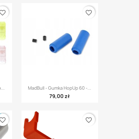
vorite_border
favorite_border
Szybki podgląd

...
MadBull - Gumka HopUp 60 -...
79,00 zł
E
vorite_border
favorite_border