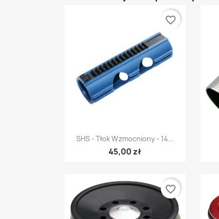
favorite_border
Szybki podgląd

SHS - Tłok Wzmocniony - 14...
45,00 zł
favorite_border